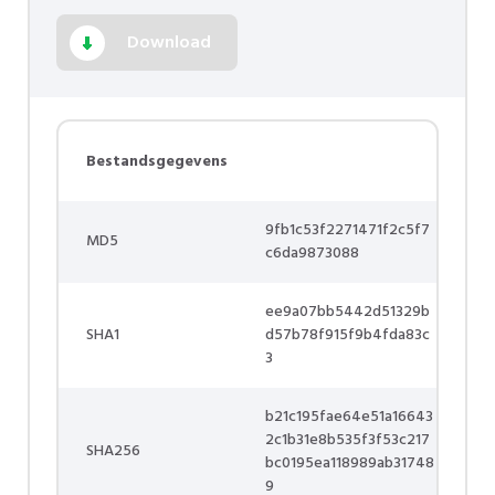
Download
Bestandsgegevens
9fb1c53f2271471f2c5f7
MD5
c6da9873088
ee9a07bb5442d51329b
SHA1
d57b78f915f9b4fda83c
3
b21c195fae64e51a16643
2c1b31e8b535f3f53c217
SHA256
bc0195ea118989ab31748
9