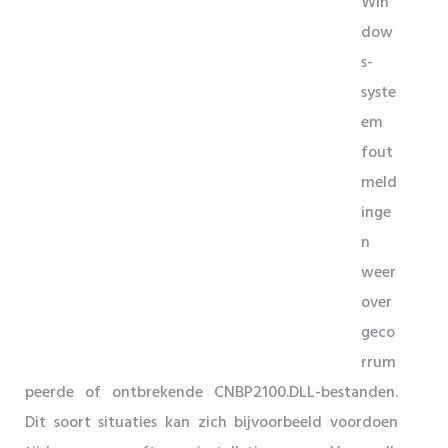
Win
dow
s-
syste
em
fout
meld
inge
n
weer
over
geco
rrum
peerde of ontbrekende CNBP2100.DLL-bestanden.
Dit soort situaties kan zich bijvoorbeeld voordoen