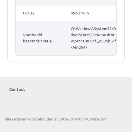
CRC32
b9b2146b
C:\Windows\System32\D
Voorbeeld
riverStore\FileRepositor
bestandslocatie
y\prnca001.inf_c505b61f
\Amd64\
Contact
Alle rechten voorbehouden © 2001-2019 WinPCWare.com