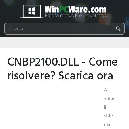
CNBP2100.DLL - Come
risolvere? Scarica ora
A
volte
il
siste
ma