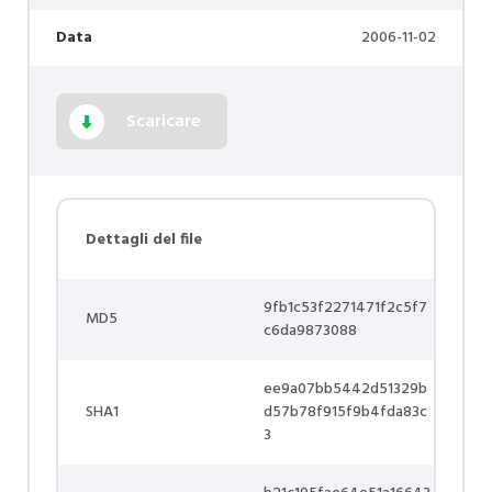
Data
2006-11-02
Scaricare
Dettagli del file
9fb1c53f2271471f2c5f7
MD5
c6da9873088
ee9a07bb5442d51329b
SHA1
d57b78f915f9b4fda83c
3