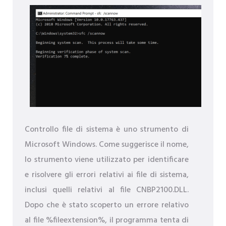
Controllo file di sistema è uno strumento di
Microsoft Windows. Come suggerisce il nome,
lo strumento viene utilizzato per identificare
e risolvere gli errori relativi ai file di sistema,
inclusi quelli relativi al file CNBP2100.DLL.
Dopo che è stato scoperto un errore relativo
al file %fileextension%, il programma tenta di