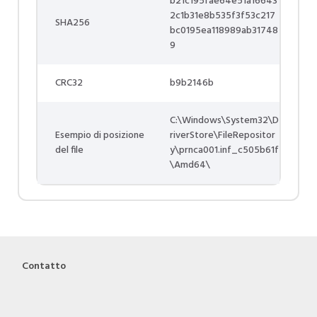
b21c195fae64e51a16643
2c1b31e8b535f3f53c217
SHA256
bc0195ea118989ab31748
9
CRC32
b9b2146b
C:\Windows\System32\D
Esempio di posizione
riverStore\FileRepositor
del file
y\prnca001.inf_c505b61f
\Amd64\
Contatto