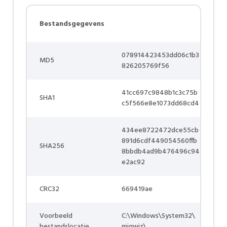
Bestandsgegevens
078914423453dd06c1b3
MD5
826205769f56
41cc697c9848b1c3c75b
SHA1
c5f566e8e1073dd68cd4
434ee8722472dce55cb
891d6cdf449054560ffb
SHA256
8bbdb4ad9b476496c94
e2ac92
CRC32
669419ae
Voorbeeld
C:\Windows\System32\
bestandslocatie
migwiz\