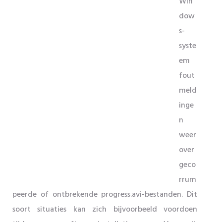
Win
dow
s-
syste
em
fout
meld
inge
n
weer
over
geco
rrum
peerde of ontbrekende progress.avi-bestanden. Dit
soort situaties kan zich bijvoorbeeld voordoen