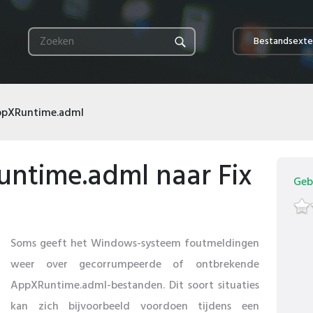
Bestandsexte
pXRuntime.adml
time.adml naar Fix
Geb
Soms geeft het Windows-systeem foutmeldingen
weer over gecorrumpeerde of ontbrekende
AppXRuntime.adml-bestanden. Dit soort situaties
kan zich bijvoorbeeld voordoen tijdens een