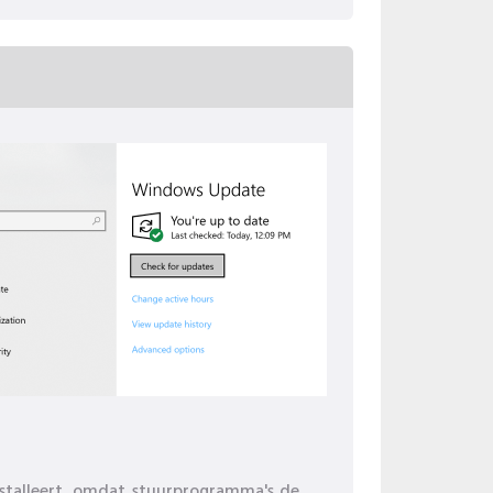
stalleert, omdat stuurprogramma's de