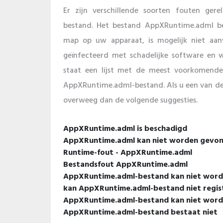
Er zijn verschillende soorten fouten ger
bestand. Het bestand AppXRuntime.adml be
map op uw apparaat, is mogelijk niet aan
geïnfecteerd met schadelijke software en 
staat een lijst met de meest voorkomende
AppXRuntime.adml-bestand. Als u een van de o
overweeg dan de volgende suggesties.
AppXRuntime.adml is beschadigd
AppXRuntime.adml kan niet worden gevo
Runtime-fout - AppXRuntime.adml
Bestandsfout AppXRuntime.adml
AppXRuntime.adml-bestand kan niet worde
kan AppXRuntime.adml-bestand niet regis
AppXRuntime.adml-bestand kan niet word
AppXRuntime.adml-bestand bestaat niet