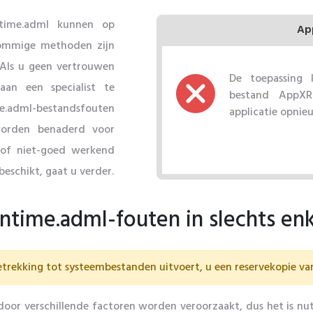
time.adml kunnen op
Ap
Sommige methoden zijn
 Als u geen vertrouwen
De toepassing
an een specialist te
bestand AppXRu
e.adml-bestandsfouten
applicatie opnie
worden benaderd voor
 of niet-goed werkend
beschikt, gaat u verder.
time.adml-fouten in slechts en
trekking tot systeembestanden uitvoert, u een reservekopie v
r verschillende factoren worden veroorzaakt, dus het is nut