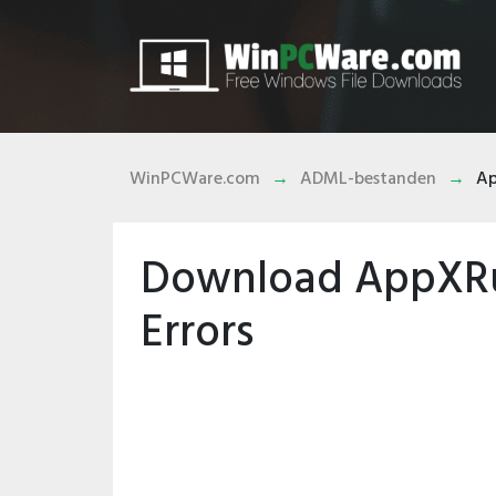
WinPCWare.com
ADML-bestanden
Ap
Download AppXRun
Errors