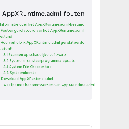
x AppXRuntime.adml-fouten
 Informatie over het AppXRuntime.adml-bestand
 Fouten gerelateerd aan het AppXRuntime.adml-
estand
 Hoe verhelp ik AppXRuntime.adml gerelateerde
outen?
3.1 Scannen op schadelijke software
3.2 Systeem- en stuurprogramma-update
3.3 System File Checker tool
3.4 Systeemherstel
 Download AppXRuntime.adml
4.1 Lijst met bestandsversies van AppXRuntime.adml