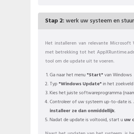
Stap 2:
werk uw systeem en stuur
Het installeren van relevante Microso
met betrekking tot het AppXRuntime.adm
tool om de update uit te voeren.
Ga naar het menu
"Start"
van Windows
Typ
"Windows Update"
in het zoekveld
Kies het juiste softwareprogramma (naam 
Controleer of uw systeem up-to-date is.
installeer ze dan onmiddellijk
.
Nadat de update is voltooid, start u
uw 
Naast het updaten van het systeem, is h