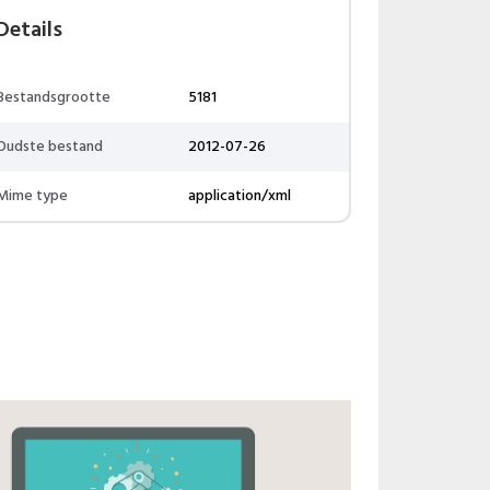
Details
Bestandsgrootte
5181
Oudste bestand
2012-07-26
Mime type
application/xml