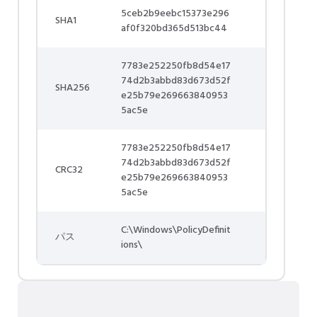
5ceb2b9eebc15373e296
SHA1
af0f320bd365d513bc44
7783e252250fb8d54e17
74d2b3abbd83d673d52f
SHA256
e25b79e269663840953
5ac5e
7783e252250fb8d54e17
74d2b3abbd83d673d52f
CRC32
e25b79e269663840953
5ac5e
C:\Windows\PolicyDefinit
パス
ions\