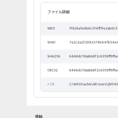
ファイル詳細
MD5
1f926afe0b6c5f4ff1fe2ab0c
SHA1
7a2c2a2f2092374b44fb54e
SHA256
6466dc11dabb8f2c6359ff9ff
CRC32
6466dc11dabb8f2c6359ff9ff
パス
C:\MSOCache\All Users\{901
接触