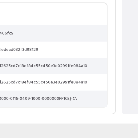
5406fc9
4edead032f3d98129
ad2625cd7c18ef84c55c450e3e02991fe084a10
ad2625cd7c18ef84c55c450e3e02991fe084a10
40000-0116-0409-1000-0000000FF1CE}-C\