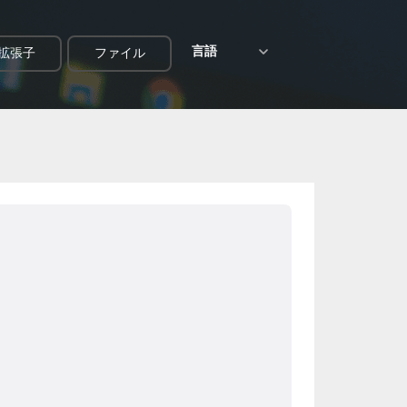
言語
拡張子
ファイル