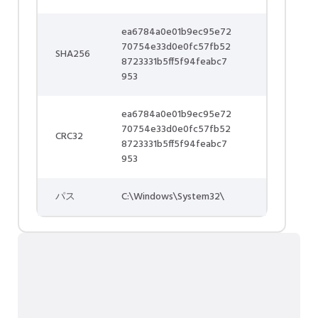
ea6784a0e01b9ec95e72
70754e33d0e0fc57fb52
SHA256
8723331b5ff5f94feabc7
953
ea6784a0e01b9ec95e72
70754e33d0e0fc57fb52
CRC32
8723331b5ff5f94feabc7
953
パス
C:\Windows\System32\