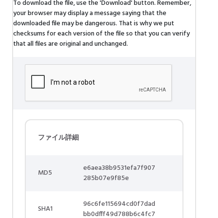
To download the file, use the 'Download' button. Remember,
your browser may display a message saying that the
downloaded file may be dangerous. That is why we put
checksums for each version of the file so that you can verify
that all files are original and unchanged.
ファイル詳細
e6aea38b9531efa7f907
MD5
285b07e9f85e
96c6fe115694cd0f7dad
SHA1
bb0dfff49d788b6c4fc7