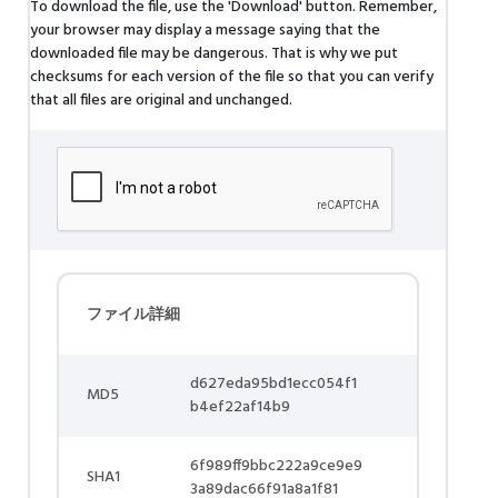
To download the file, use the 'Download' button. Remember,
your browser may display a message saying that the
downloaded file may be dangerous. That is why we put
checksums for each version of the file so that you can verify
that all files are original and unchanged.
ファイル詳細
d627eda95bd1ecc054f1
MD5
b4ef22af14b9
6f989ff9bbc222a9ce9e9
SHA1
3a89dac66f91a8a1f81