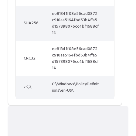
ee81341f08e56cad0872
c910aa5164fbd53b4ffa5
SHA256
d157398076cc4bf1688cf
14
ee81341f08e56cad0872
c910aa5164fbd53b4ffa5
CRC32
d157398076cc4bf1688cf
14
C:\Windows\PolicyDefinit
パス
ions\en-US\