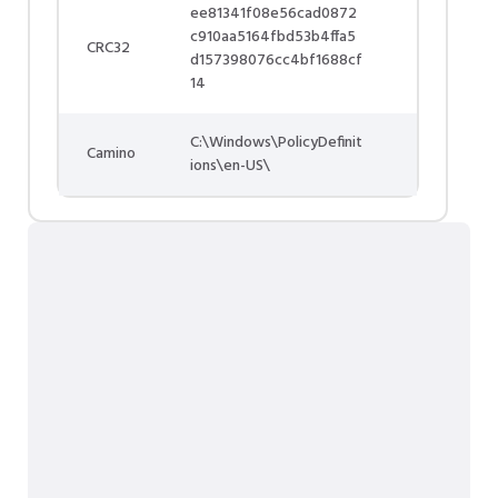
ee81341f08e56cad0872
c910aa5164fbd53b4ffa5
CRC32
d157398076cc4bf1688cf
14
C:\Windows\PolicyDefinit
Camino
ions\en-US\