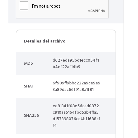
Detalles del archivo
d627eda95bd1ecc054f1
MD5
b4ef22af14b9
6f989ff9bbc222a9ce9e9
SHA1
3a89dac66f91a8a1f81
ee81341f08e56cad0872
c910aa5164fbd53b4ffa5
SHA256
d157398076cc4bf1688cf
14