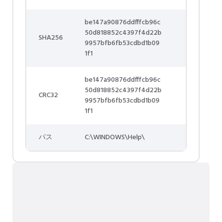
be147a90876ddfffcb96c
50d818852c4397f4d22b
SHA256
9957bfb6fb53cdbd1b09
1f1
be147a90876ddfffcb96c
50d818852c4397f4d22b
CRC32
9957bfb6fb53cdbd1b09
1f1
パス
C:\WINDOWS\Help\