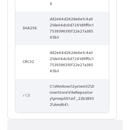
4
dd2e64d262de6e1c4a0
21de04dc6d7241d9ff0c1
SHA256
7539396310f22e27a385
45b3
dd2e64d262de6e1c4a0
21de04dc6d7241d9ff0c1
CRC32
7539396310f22e27a385
45b3
C:\Windows\System32\D
riverStore\FileRepositor
パス
y\prnep001.inf_22b3895
2\Amd64\