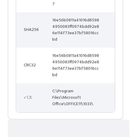
7
16e56b0811a41016d8598
4950083ff0974bdd92e8
SHA256
6e114f73ee37bf58016cc
bd
16e56b0811a41016d8598
4950083ff0974bdd92e8
CRC32
6e114f73ee37bf58016cc
bd
C:\Program
パス
Files\Microsoft
Office\OFFICE11\1033\