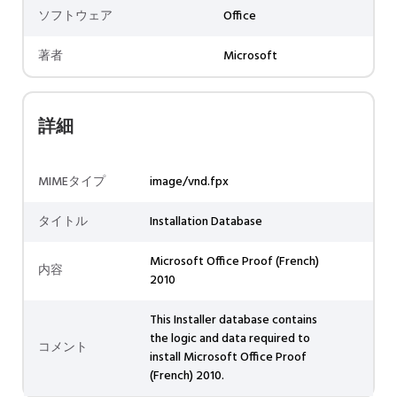
ソフトウェア
Office
著者
Microsoft
詳細
MIMEタイプ
image/vnd.fpx
タイトル
Installation Database
Microsoft Office Proof (French)
内容
2010
This Installer database contains
the logic and data required to
コメント
install Microsoft Office Proof
(French) 2010.