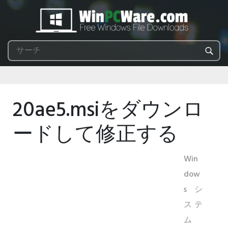
20ae5.msiをダウンロ
ードして修正する
Win
dow
sシ
ステ
ム