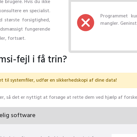
e brugere. Hvis du ikke
konsultere en specialist.
Programmet kunn
d største forsigtighed,
mangler. Geninst
holdsmæssigt fungerende
er, fortsæt.
i-fejl i få trin?
t til systemfiler, udfør en sikkerhedskopi af dine data!
orer, så det er nyttigt at forsøge at rette dem ved hjælp af forsk
elig software