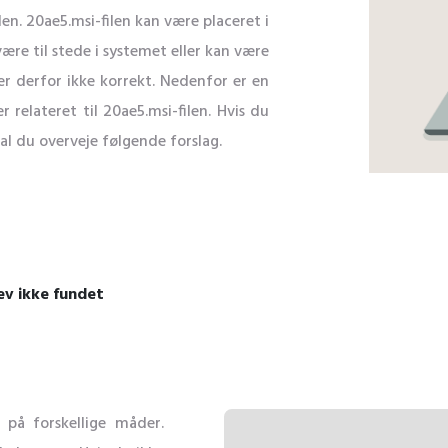
filen. 20ae5.msi-filen kan være placeret i
ære til stede i systemet eller kan være
r derfor ikke korrekt. Nedenfor er en
 relateret til 20ae5.msi-filen. Hvis du
kal du overveje følgende forslag.
ev ikke fundet
 på forskellige måder.