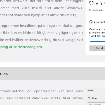
dsindet software, der forhindrer dem i at fungere
oblemer med 20ae5.msi-fil eller andre Windows-
indet software ved hjælp af et antivirusværktøj.
sprogrammer installeret på dit system, skal du gøre
kke kun en kilde til filfejl, men vigtigere gør dit
ke ved hvilket antivirusværktøj du skal vælge, skal
ning af antivirusprogram
.
ere.
Windows-patches og opdateringer kan løse dine
len. Brug dedikeret Windows-værktøj til at udføre