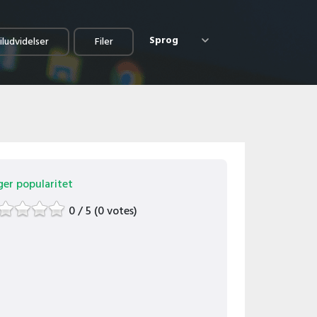
Sprog
iludvidelser
Filer
ger popularitet
0 / 5 (0 votes)