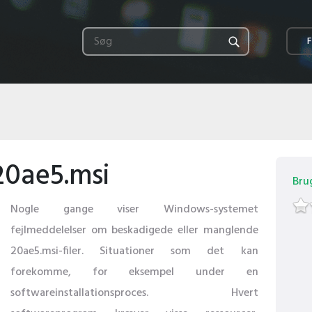
F
20ae5.msi
Bru
Nogle gange viser Windows-systemet
fejlmeddelelser om beskadigede eller manglende
20ae5.msi-filer. Situationer som det kan
forekomme, for eksempel under en
softwareinstallationsproces. Hvert