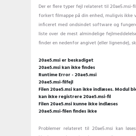
Der er flere typer fejl relateret til 20ae5.msi-
forkert filmappe på din enhed, muligvis ikke v
inficeret med ondsindet software og fungere
liste over de mest almindelige fejlmeddelelser
finder en nedenfor angivet (eller lignende), s
20ae5.msi er beskadiget
20ae5.msi kan ikke findes
Runtime Error - 20ae5.msi
20ae5.msi-filfejl
Filen 20ae5.msi kan ikke indlæses. Modul bl
kan ikke registrere 20ae5.msi-fil
Filen 20ae5.msi kunne ikke indlæses
20ae5.msi-filen findes ikke
Problemer relateret til 20ae5.msi kan løses