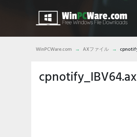
WinPCWare.com
AXファイル
cpnotif
cpnotify_IBV6