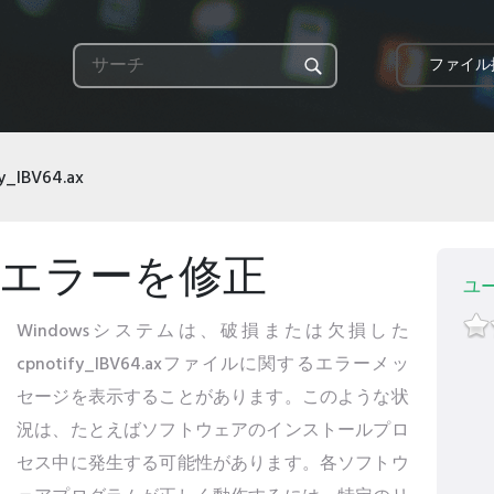
ファイル
y_IBV64.ax
4.axエラーを修正
ユ
Windowsシステムは、破損または欠損した
cpnotify_IBV64.axファイルに関するエラーメッ
セージを表示することがあります。このような状
況は、たとえばソフトウェアのインストールプロ
セス中に発生する可能性があります。各ソフトウ