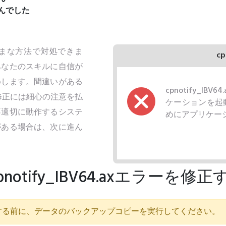
せんでした
さまざまな方法で対処できま
cp
あなたのスキルに自信が
めします。間違いがある
cpnotify_I
ラーの修正には細心の注意を払
ケーションを起
不適切に動作するシステ
めにアプリケー
がある場合は、次に進ん
tify_IBV64.axエラーを修
する前に、データのバックアップコピーを実行してください。