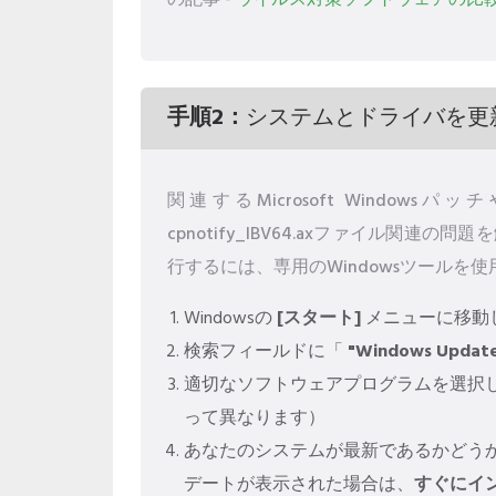
の記事 -
ウイルス対策ソフトウェアの比
手順2：
システムとドライバを更
関連するMicrosoft Windo
cpnotify_IBV64.axファイル関
行するには、専用のWindowsツールを
Windowsの
[スタート]
メニューに移動
検索フィールドに「
"Windows Updat
適切なソフトウェアプログラムを選択
って異なります）
あなたのシステムが最新であるかどう
デートが表示された場合は、
すぐにイ