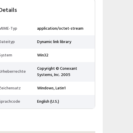
Details
MIME-Typ
application/octet-stream
Dateityp
Dynamic link library
System
Win32
Copyright © Conexant
Urheberrechte
Systems, Inc. 2005
Zeichensatz
Windows, Latin1
Sprachcode
English (U.S.)