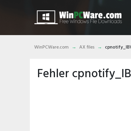
WinPCWare.com
AX files
cpnotify_IB
Fehler cpnotify_