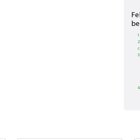
Fe
be
1
2
c
3
4