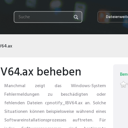
Dateierweit
V64.ax
IBV64.ax beheben
Ben
Manchmal zeigt das Windows-System
Fehlermeldungen zu beschädigten oder
fehlenden Dateien cpnotify_IBV64.ax an. Solche
Situationen können beispielsweise während eines
Softwareinstallationsprozesses auftreten. Für