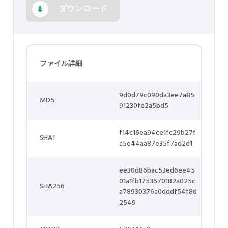
ダウンロード
ファイル詳細
9d0d79c090da3ee7a85
MD5
91230fe2a5bd5
f14c16ea94ce1fc29b27f
SHA1
c5e44aa87e35f7ad2d1
ee30d86bac53ed6ee45
01a1fb1753670182a025c
SHA256
a78930376a0dddf54f8d
2549