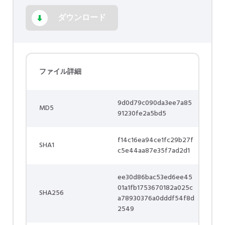
ダウンロード
ファイル詳細
9d0d79c090da3ee7a85
MD5
91230fe2a5bd5
f14c16ea94ce1fc29b27f
SHA1
c5e44aa87e35f7ad2d1
ee30d86bac53ed6ee45
01a1fb1753670182a025c
SHA256
a78930376a0dddf54f8d
2549