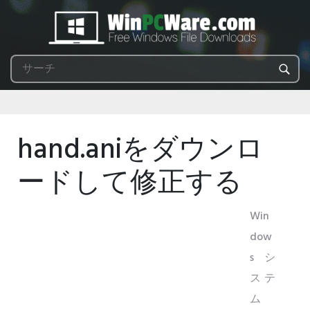
hand.aniをダウンロ
ードして修正する
Win
dow
sシ
ステ
ム