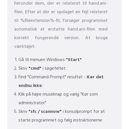
herunder dem, der er relateret til hand.ani-
filen. Efter at der er opdaget en fejl relateret
til %fileextension%-fil, forsøger programmet
automatisk at erstatte hand.ani-filen med
korrekt fungerende version. At bruge
værktøjet:
Gå til menuen Windows
"Start"
Skriv
"cmd"
i søgefeltet
Find "Command Prompt" resultat -
Kør det
endnu ikke
:
Klik på højre museknap og vælg "Kør som
administrator"
Skriv
"sfc / scannow"
i konsolprompt for at
starte programmet og følg instruktionerne