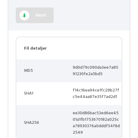
Hent
Fil detaljer
9d0d79c090da3ee7a85
MD5
91230fe2a5bd5
f14c16ea94ce1fc29b27f
SHA1
c5e44aa87e35f7ad2d1
ee30d86bac53ed6ee45
01a1fb1753670182a025c
SHA256
a78930376a0dddf54f8d
2549