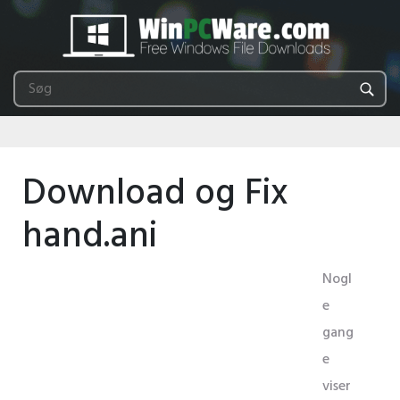
Download og Fix
hand.ani
Nogl
e
gang
e
viser