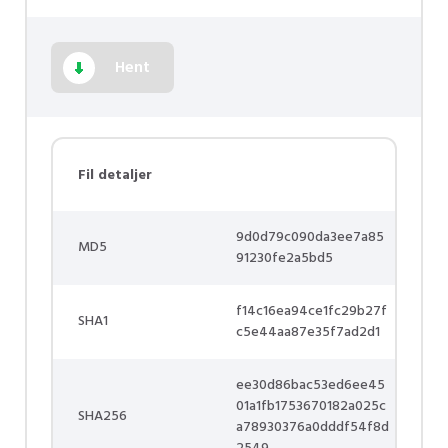
Hent
Fil detaljer
9d0d79c090da3ee7a85
MD5
91230fe2a5bd5
f14c16ea94ce1fc29b27f
SHA1
c5e44aa87e35f7ad2d1
ee30d86bac53ed6ee45
01a1fb1753670182a025c
SHA256
a78930376a0dddf54f8d