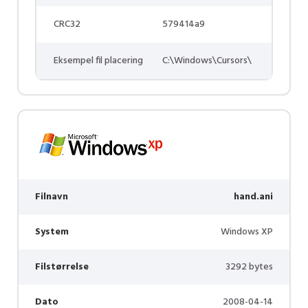
CRC32
579414a9
Eksempel fil placering
C:\Windows\Cursors\
Filnavn
hand.ani
System
Windows XP
Filstørrelse
3292 bytes
Dato
2008-04-14