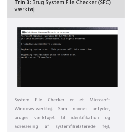
Trin 3:
Brug System File Checker (SFC)
værktøj
System File Checker er et Microsoft
Windows-værktøj. Som navnet antyder,
bruges værktøjet til identifikation og
adressering af systemfilrelaterede fejl,