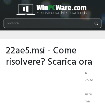
22ae5.msi - Come
risolvere? Scarica ora
A
volte
il
siste
ma