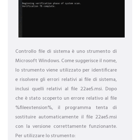
Controllo file di sistema è uno strumento di
Microsoft Windows. Come suggerisce il nome,
lo strumento viene utilizzato per identificare
e risolvere gli errori relativi ai file di sistema,
inclusi quelli relativi al file 22ae5.msi. Dopo
che è stato scoperto un errore relativo al file
%fileextension%, il programma tenta di
sostituire automaticamente il file 22ae5.msi
con la versione correttamente funzionante.
Per utilizzare lo strumento: