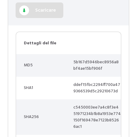
Scaricare
Dettagli del file
5b167d5946bec8956a8
MD5
bf4ae15bf906f
ddef15fbc2294ff700a47
SHA1
9366539d5c29210673d
c5450003ee7a4c8f3e4
51971234b1b8a1953e774
SHA256
150f169478e7123b8526
6ac1