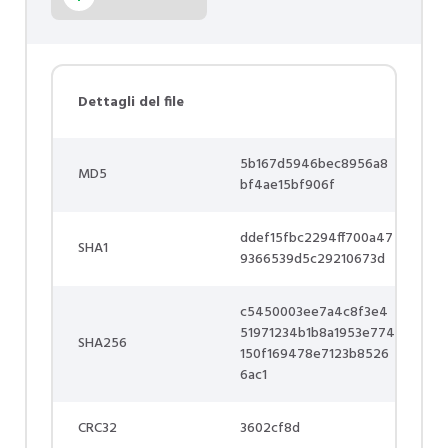
Dettagli del file
5b167d5946bec8956a8
MD5
bf4ae15bf906f
ddef15fbc2294ff700a47
SHA1
9366539d5c29210673d
c5450003ee7a4c8f3e4
51971234b1b8a1953e774
SHA256
150f169478e7123b8526
6ac1
CRC32
3602cf8d