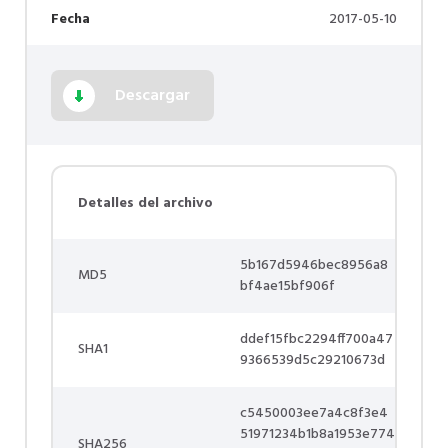
Fecha
2017-05-10
Descargar
Detalles del archivo
5b167d5946bec8956a8
MD5
bf4ae15bf906f
ddef15fbc2294ff700a47
SHA1
9366539d5c29210673d
c5450003ee7a4c8f3e4
51971234b1b8a1953e774
SHA256