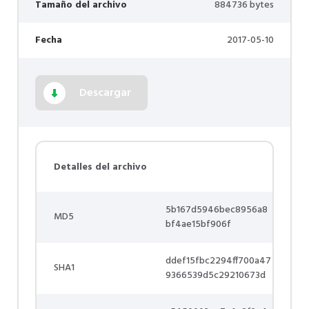
Tamaño del archivo
884736 bytes
Fecha
2017-05-10
Descargar
Detalles del archivo
5b167d5946bec8956a8
MD5
bf4ae15bf906f
ddef15fbc2294ff700a47
SHA1
9366539d5c29210673d