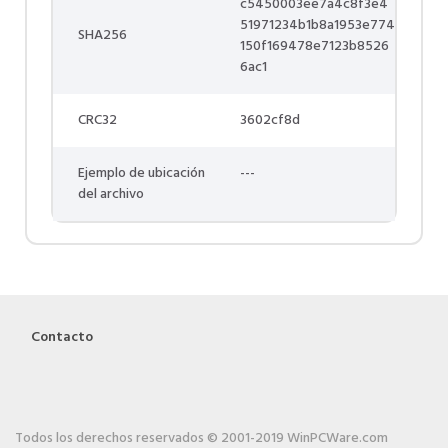
c5450003ee7a4c8f3e4
51971234b1b8a1953e774
SHA256
150f169478e7123b8526
6ac1
CRC32
3602cf8d
Ejemplo de ubicación
---
del archivo
Contacto
Todos los derechos reservados © 2001-2019 WinPCWare.com