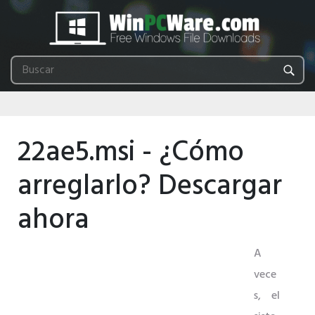
22ae5.msi - ¿Cómo
arreglarlo? Descargar
ahora
A
vece
s, el