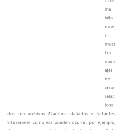
siste
ma
Win
dow
s
mues
tra
mens
ajes
de
error
relac
iona
dos con archivos 22ae5.msi dañados o faltantes.
Situaciones como esa pueden ocurrir, por ejemplo,