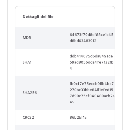
Dettagli del file
64673f79d8cf88ce1c45
MD5
d8bd03483912
ddb414075d6da849ace
SHA1
59ad8056dda4fe7f321b
4
1b9cf7e75eccb9ffb4bc7
270bc33bbe84ff1efed15
SHA256
7d90c75cf040480acb2a
49
CRC32
86b2bf1a