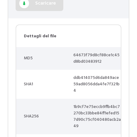
Scaricare
Dettagli del file
64673f79d8cf88ce1c45
MD5
d8bd03483912
ddb414075d6da849ace
SHA1
59ad8056dda4fe7f321b
4
1b9cf7e75eccb9ffb4bc7
270bc33bbe84ff1efed15
SHA256
7d90c75cf040480acb2a
49