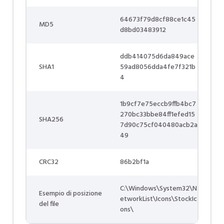
64673f79d8cf88ce1c45
MD5
d8bd03483912
ddb414075d6da849ace
SHA1
59ad8056dda4fe7f321b
4
1b9cf7e75eccb9ffb4bc7
270bc33bbe84ff1efed15
SHA256
7d90c75cf040480acb2a
49
CRC32
86b2bf1a
C:\Windows\System32\N
Esempio di posizione
etworkList\Icons\StockIc
del file
ons\