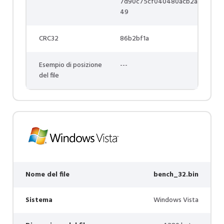
7d90c75cf040480acb2a
49
CRC32
86b2bf1a
Esempio di posizione
---
del file
Nome del file
bench_32.bin
Sistema
Windows Vista