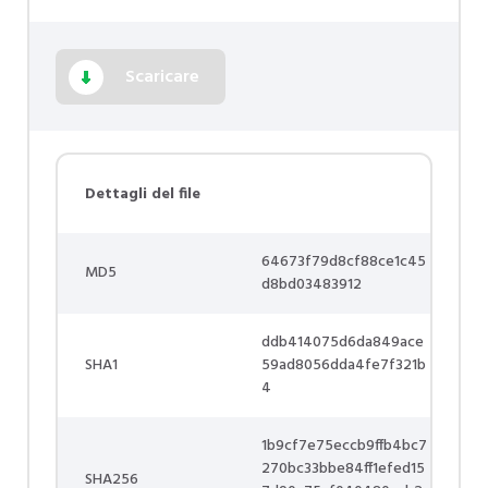
Scaricare
Dettagli del file
64673f79d8cf88ce1c45
MD5
d8bd03483912
ddb414075d6da849ace
SHA1
59ad8056dda4fe7f321b
4
1b9cf7e75eccb9ffb4bc7
270bc33bbe84ff1efed15
SHA256