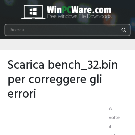
Scarica bench_32.bin
per correggere gli
errori
A
volte
il