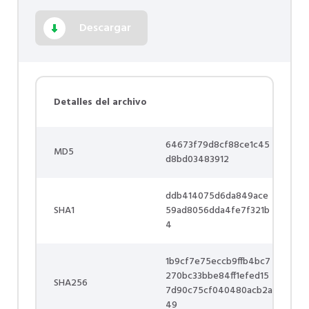
Descargar
Detalles del archivo
64673f79d8cf88ce1c45
MD5
d8bd03483912
ddb414075d6da849ace
SHA1
59ad8056dda4fe7f321b
4
1b9cf7e75eccb9ffb4bc7
270bc33bbe84ff1efed15
SHA256
7d90c75cf040480acb2a
49