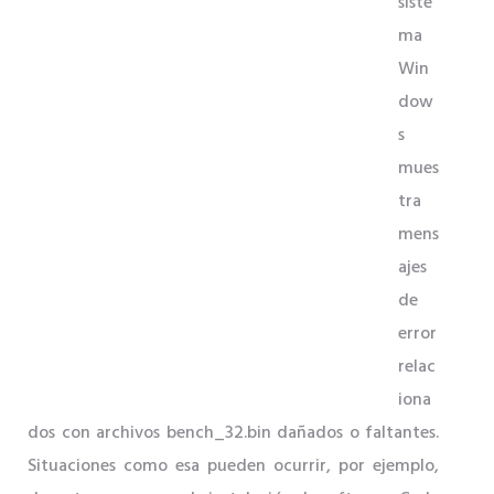
siste
ma
Win
dow
s
mues
tra
mens
ajes
de
error
relac
iona
dos con archivos bench_32.bin dañados o faltantes.
Situaciones como esa pueden ocurrir, por ejemplo,