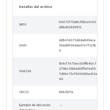
Detalles del archivo
64673f79d8cf88ce1c45
MD5
d8bd03483912
ddb414075d6da849ace
SHA1
59ad8056dda4fe7f321b
4
1b9cf7e75eccb9ffb4bc7
270bc33bbe84ff1efed15
SHA256
7d90c75cf040480acb2a
49
CRC32
86b2bf1a
Ejemplo de ubicación
---