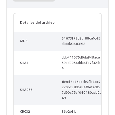
Detalles del archivo
64673f79d8cf88ce1c45
MD5
d8bd03483912
ddb414075d6da849ace
SHA1
59ad8056dda4fe7f321b
4
1b9cf7e75eccb9ffb4bc7
270bc33bbe84ff1efed15
SHA256
7d90c75cf040480acb2a
49
CRC32
86b2bf1a