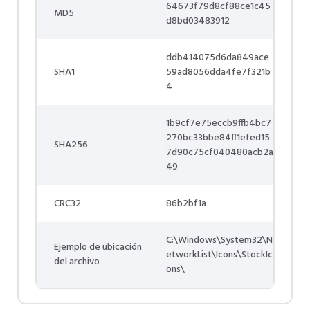
64673f79d8cf88ce1c45
MD5
d8bd03483912
ddb414075d6da849ace
SHA1
59ad8056dda4fe7f321b
4
1b9cf7e75eccb9ffb4bc7
270bc33bbe84ff1efed15
SHA256
7d90c75cf040480acb2a
49
CRC32
86b2bf1a
C:\Windows\System32\N
Ejemplo de ubicación
etworkList\Icons\StockIc
del archivo
ons\