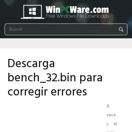
Descarga
bench_32.bin para
corregir errores
A
vece
s, el