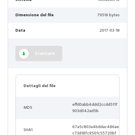
Dimensione del file
79516 bytes
Data
2017-03-18
Scaricare
Dettagli del file
effd0abb4ddd2ccdd511f
MD5
903d042ad5b
67a5c803a4bddac486ae
SHA1
c73d18fc9501c55720bf