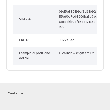
09d5e880199af3d61b92
ff5e60a7cd420dba3c9ac
SHA256
68ced5b0dfc5bd171a68
930
CRC32
3822e0ec
Esempio di posizione
C:\Windows\System32\
del file
Contatto