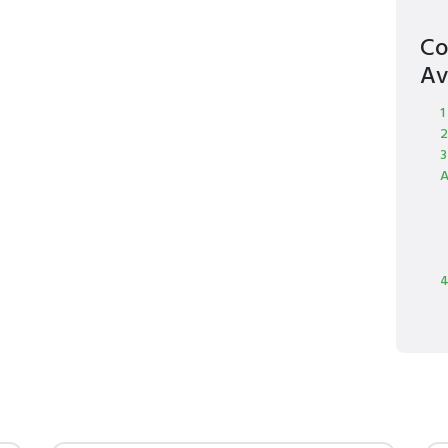
Co
Av
1
2
3
A
4