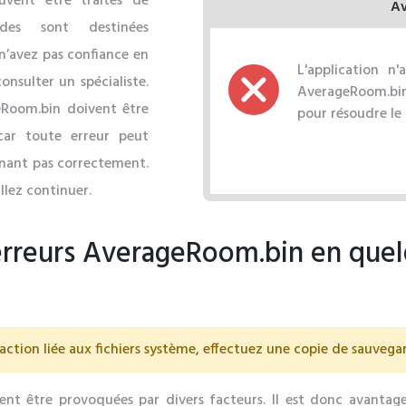
uvent être traités de
A
odes sont destinées
n’avez pas confiance en
L'application n
nsulter un spécialiste.
AverageRoom.bin 
eRoom.bin doivent être
pour résoudre le
car toute erreur peut
nnant pas correctement.
llez continuer.
erreurs AverageRoom.bin en quel
action liée aux fichiers système, effectuez une copie de sauveg
nt être provoquées par divers facteurs. Il est donc avantageu