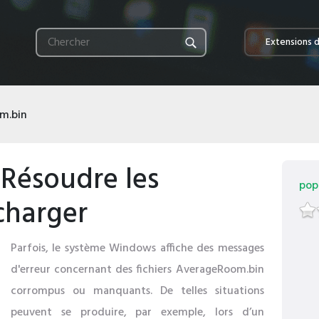
Extensions d
m.bin
Résoudre les
popu
charger
Parfois, le système Windows affiche des messages
d'erreur concernant des fichiers AverageRoom.bin
corrompus ou manquants. De telles situations
peuvent se produire, par exemple, lors d’un