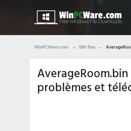
WinPCWare.com
BIN files
AverageRoo
AverageRoom.bin 
problèmes et télé