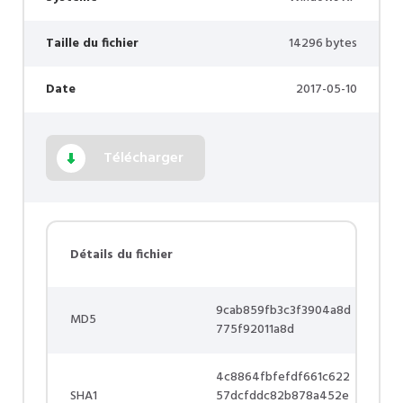
Taille du fichier
14296 bytes
Date
2017-05-10
Télécharger
Détails du fichier
9cab859fb3c3f3904a8d
MD5
775f92011a8d
4c8864fbfefdf661c622
SHA1
57dcfddc82b878a452e