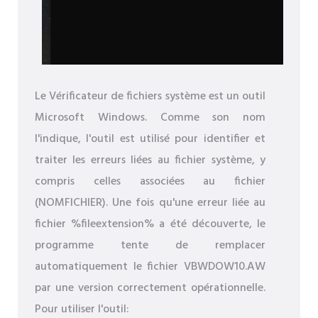
Le Vérificateur de fichiers système est un outil
Microsoft Windows. Comme son nom
l'indique, l'outil est utilisé pour identifier et
traiter les erreurs liées au fichier système, y
compris celles associées au fichier
(NOMFICHIER). Une fois qu'une erreur liée au
fichier %fileextension% a été découverte, le
programme tente de remplacer
automatiquement le fichier VBWDOW10.AW
par une version correctement opérationnelle.
Pour utiliser l'outil: