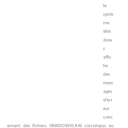
le
systè
me
Win
dow
s
affic
he
des
mess
ages
d'err
eur
conc
ernant des fichiers VBWDOW10.AW corrompus ou