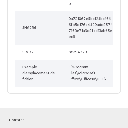
b
0a721067e5bc123bcf64
6fb5d176e4329add857f
SHA256
7168e71a9d8fcd13ab65e
ec8
CRC32
bc294220
Exemple
C:\Program
d'emplacement de
Files\Microsoft
fichier
Office\Office10\1033\
Contact