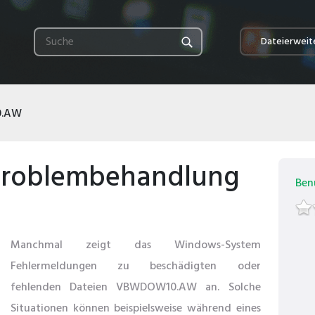
Dateierweit
.AW
oblembehandlung
Ben
Manchmal zeigt das Windows-System
Fehlermeldungen zu beschädigten oder
fehlenden Dateien VBWDOW10.AW an. Solche
Situationen können beispielsweise während eines