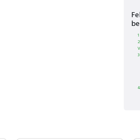
Fe
be
1
2
3
4