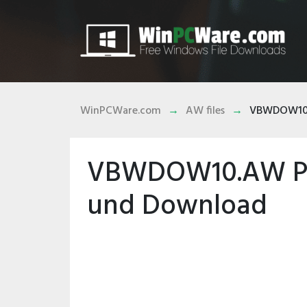
WinPCWare.com
AW files
VBWDOW10
VBWDOW10.AW Pr
und Download