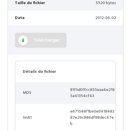
Taille du fichier
5520 bytes
Date
2012-06-02
Télécharger
Détails du fichier
81f5d01fcc855eaa4e219
MD5
5a41354cf43
e671548f1be0e0418483
SHA1
87e29c886df88dec47e
b