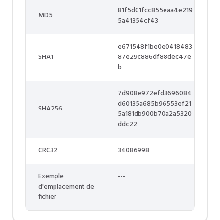
81f5d01fcc855eaa4e219
MD5
5a41354cf43
e671548f1be0e0418483
SHA1
87e29c886df88dec47e
b
7d908e972efd3696084
d60135a685b96553ef21
SHA256
5a181db900b70a2a5320
ddc22
CRC32
34086998
Exemple
---
d'emplacement de
fichier