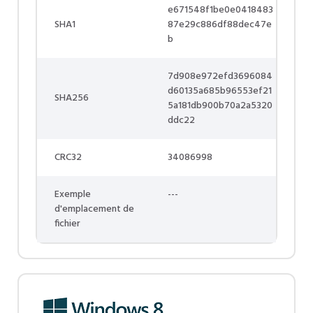
e671548f1be0e0418483
SHA1
87e29c886df88dec47e
b
7d908e972efd3696084
d60135a685b96553ef21
SHA256
5a181db900b70a2a5320
ddc22
CRC32
34086998
Exemple
---
d'emplacement de
fichier