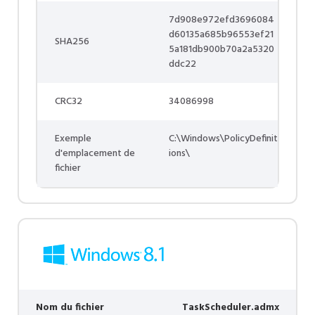
7d908e972efd3696084
d60135a685b96553ef21
SHA256
5a181db900b70a2a5320
ddc22
CRC32
34086998
Exemple
C:\Windows\PolicyDefinit
d'emplacement de
ions\
fichier
Nom du fichier
TaskScheduler.admx