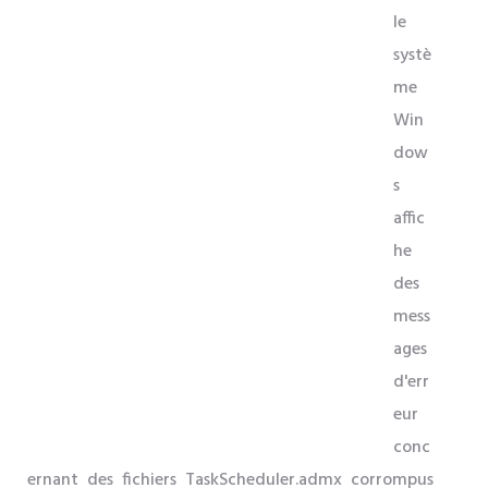
le
systè
me
Win
dow
s
affic
he
des
mess
ages
d'err
eur
conc
ernant des fichiers TaskScheduler.admx corrompus