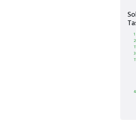
So
Ta
1
2
T
3
T
4