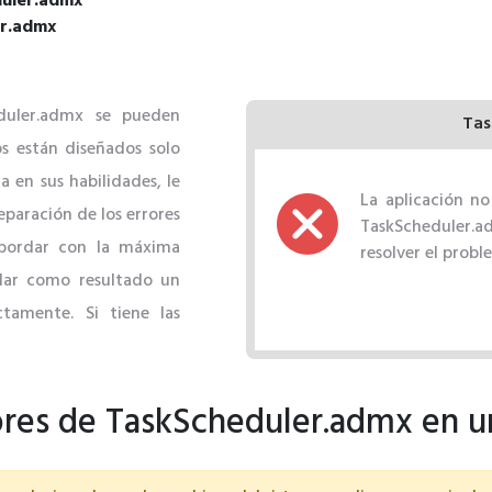
duler.admx
er.admx
duler.admx se pueden
Tas
s están diseñados solo
a en sus habilidades, le
La aplicación no
eparación de los errores
TaskScheduler.ad
abordar con la máxima
resolver el probl
dar como resultado un
tamente. Si tiene las
ores de TaskScheduler.admx en 