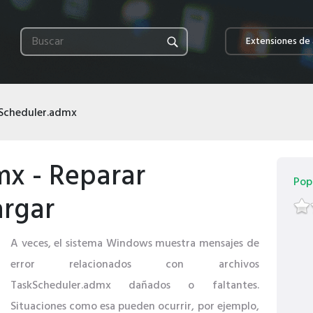
Extensiones de 
Scheduler.admx
mx - Reparar
Pop
argar
A veces, el sistema Windows muestra mensajes de
error relacionados con archivos
TaskScheduler.admx dañados o faltantes.
Situaciones como esa pueden ocurrir, por ejemplo,