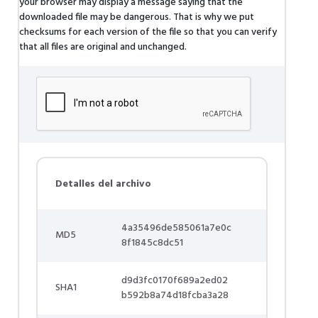
your browser may display a message saying that the
downloaded file may be dangerous. That is why we put
checksums for each version of the file so that you can verify
that all files are original and unchanged.
Detalles del archivo
4a35496de585061a7e0c
MD5
8f1845c8dc51
d9d3fc0170f689a2ed02
SHA1
b592b8a74d18fcba3a28