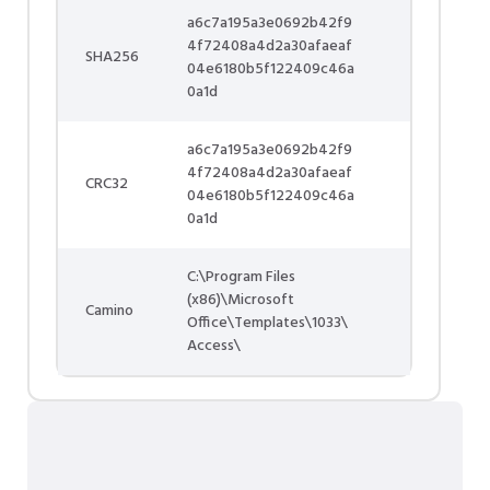
a6c7a195a3e0692b42f9
4f72408a4d2a30afaeaf
SHA256
04e6180b5f122409c46a
0a1d
a6c7a195a3e0692b42f9
4f72408a4d2a30afaeaf
CRC32
04e6180b5f122409c46a
0a1d
C:\Program Files
(x86)\Microsoft
Camino
Office\Templates\1033\
Access\