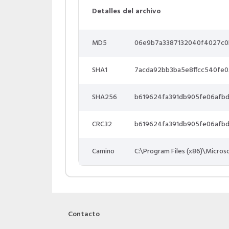
Detalles del archivo
MD5
06e9b7a3387132040f4027c
SHA1
7acda92bb3ba5e8ffcc540fe
SHA256
b619624fa391db905fe06afbd
CRC32
b619624fa391db905fe06afbd
Camino
C:\Program Files (x86)\Micros
Contacto