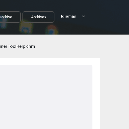
Idiomas
archivo
Archivos
linerToolHelp.chm