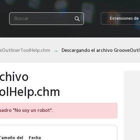
Extensiones de 
eOutlinerToolHelp.chm
Descargando el archivo GrooveOut
chivo
olHelp.chm
cuadro "No soy un robot".
Tamaño del
Fecha