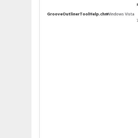
GrooveOutlinerToolHelp.chm
Windows Vista