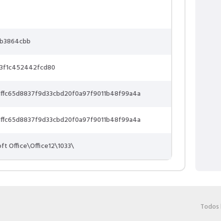
0b3864cbb
03f1c452442fcd80
ffc65d8837f9d33cbd20f0a97f9011b48f99a4a
ffc65d8837f9d33cbd20f0a97f9011b48f99a4a
oft Office\Office12\1033\
Todos 