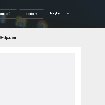
Jazyky
souborů
Soubory
lHelp.chm