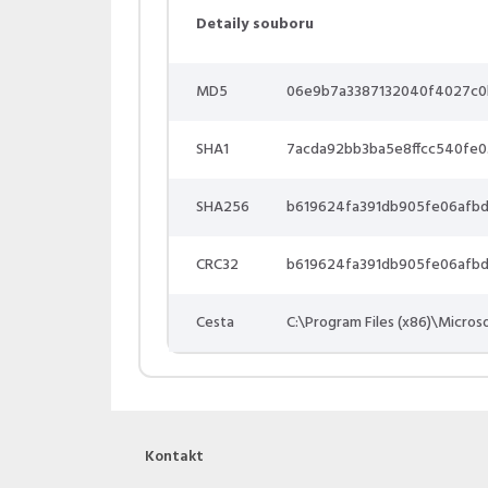
Detaily souboru
MD5
06e9b7a3387132040f4027c
SHA1
7acda92bb3ba5e8ffcc540fe
SHA256
b619624fa391db905fe06afbd
CRC32
b619624fa391db905fe06afbd
Cesta
C:\Program Files (x86)\Micros
Kontakt