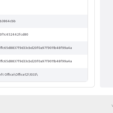
0b3864cbb
03f1c452442fcd80
ffc65d8837f9d33cbd20f0a97f9011b48f99a4a
ffc65d8837f9d33cbd20f0a97f9011b48f99a4a
oft Office\Office12\1033\