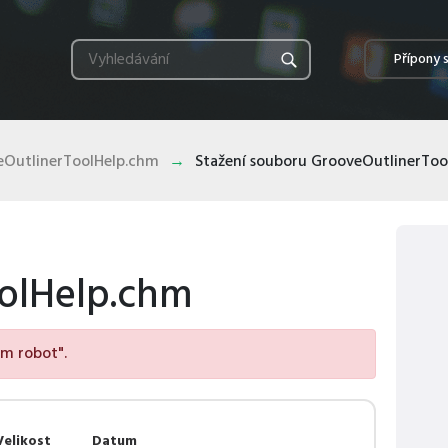
Přípony 
eOutlinerToolHelp.chm
Stažení souboru GrooveOutlinerToo
olHelp.chm
em robot".
Velikost
Datum