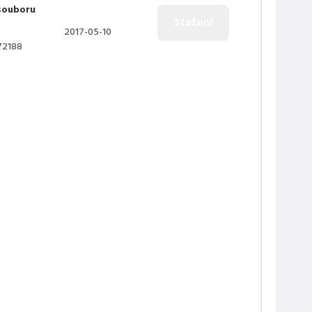
souboru
2017-05-10
72188