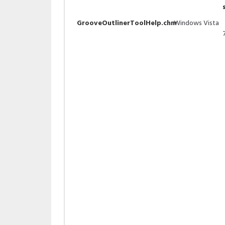
GrooveOutlinerToolHelp.chm
Windows Vista