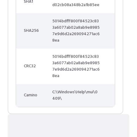
SHA1
d02cb08a348b2a1b85ee
5014bdfff800f84523c83
3a6077ab02a8ab9e8985
SHA256
7e9d6d2a269094271ac6
8ea
5014bdfff800f84523c83
3a6077ab02a8ab9e8985
CRC32
7e9d6d2a269094271ac6
8ea
C:\Windows\Help\mui\0
Camino
409\