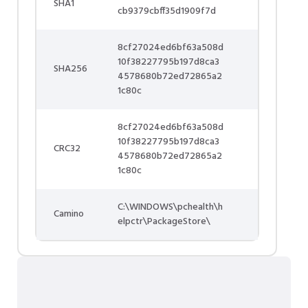
SHA1
cb9379cbff35d1909f7d
8cf27024ed6bf63a508d
10f38227795b197d8ca3
SHA256
4578680b72ed72865a2
1c80c
8cf27024ed6bf63a508d
10f38227795b197d8ca3
CRC32
4578680b72ed72865a2
1c80c
C:\WINDOWS\pchealth\h
Camino
elpctr\PackageStore\