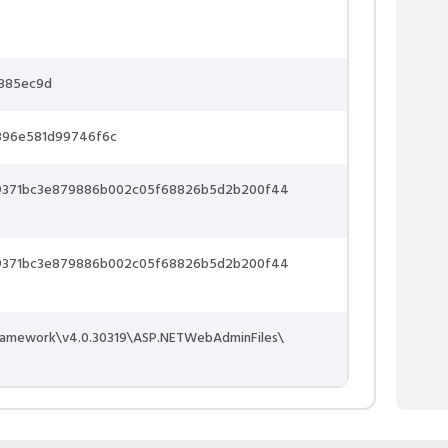
885ec9d
896e581d99746f6c
9371bc3e879886b002c05f68826b5d2b200f44
9371bc3e879886b002c05f68826b5d2b200f44
ramework\v4.0.30319\ASP.NETWebAdminFiles\