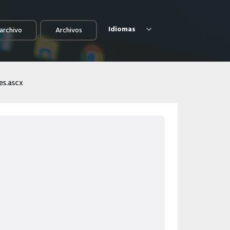
Idiomas
archivo
Archivos
es.ascx