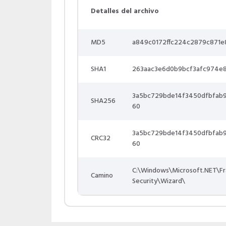
Detalles del archivo
MD5
a849c0172ffc224c2879c871e
SHA1
263aac3e6d0b9bcf3afc974e
3a5bc729bde14f3450dfbfab
SHA256
60
3a5bc729bde14f3450dfbfab
CRC32
60
C:\Windows\Microsoft.NET\F
Camino
Security\Wizard\