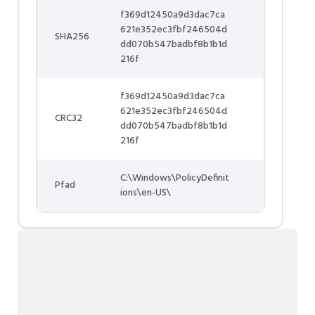
f369d12450a9d3dac7ca
621e352ec3fbf246504d
SHA256
dd070b547badbf8b1b1d
216f
f369d12450a9d3dac7ca
621e352ec3fbf246504d
CRC32
dd070b547badbf8b1b1d
216f
C:\Windows\PolicyDefinit
Pfad
ions\en-US\