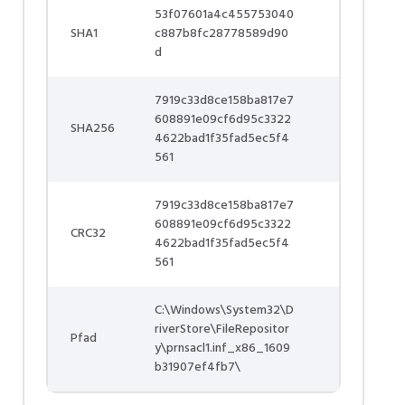
53f07601a4c455753040
SHA1
c887b8fc28778589d90
d
7919c33d8ce158ba817e7
608891e09cf6d95c3322
SHA256
4622bad1f35fad5ec5f4
561
7919c33d8ce158ba817e7
608891e09cf6d95c3322
CRC32
4622bad1f35fad5ec5f4
561
C:\Windows\System32\D
riverStore\FileRepositor
Pfad
y\prnsacl1.inf_x86_1609
b31907ef4fb7\