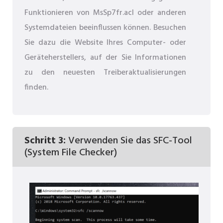
Funktionieren von MsSp7fr.acl oder anderen
Systemdateien beeinflussen können. Besuchen
Sie dazu die Website Ihres Computer- oder
Geräteherstellers, auf der Sie Informationen
zu den neuesten Treiberaktualisierungen
finden.
Schritt 3:
Verwenden Sie das SFC-Tool
(System File Checker)