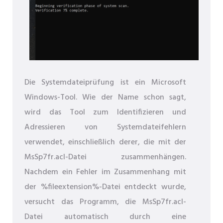
Die Systemdateiprüfung ist ein Microsoft
Windows-Tool. Wie der Name schon sagt,
wird das Tool zum Identifizieren und
Adressieren von Systemdateifehlern
verwendet, einschließlich derer, die mit der
MsSp7fr.acl-Datei zusammenhängen.
Nachdem ein Fehler im Zusammenhang mit
der %fileextension%-Datei entdeckt wurde,
versucht das Programm, die MsSp7fr.acl-
Datei automatisch durch eine