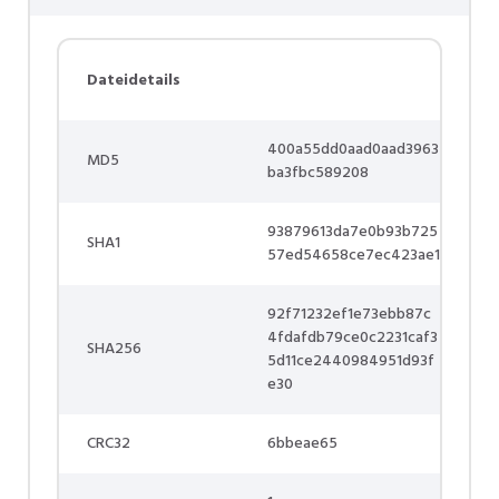
Dateidetails
400a55dd0aad0aad3963
MD5
ba3fbc589208
93879613da7e0b93b725
SHA1
57ed54658ce7ec423ae1
92f71232ef1e73ebb87c
4fdafdb79ce0c2231caf3
SHA256
5d11ce2440984951d93f
e30
CRC32
6bbeae65