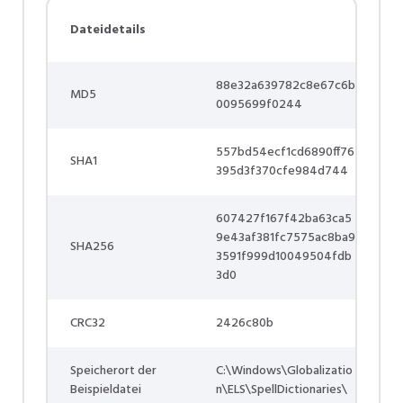
Dateidetails
88e32a639782c8e67c6b
MD5
0095699f0244
557bd54ecf1cd6890ff76
SHA1
395d3f370cfe984d744
607427f167f42ba63ca5
9e43af381fc7575ac8ba9
SHA256
3591f999d10049504fdb
3d0
CRC32
2426c80b
Speicherort der
C:\Windows\Globalizatio
Beispieldatei
n\ELS\SpellDictionaries\