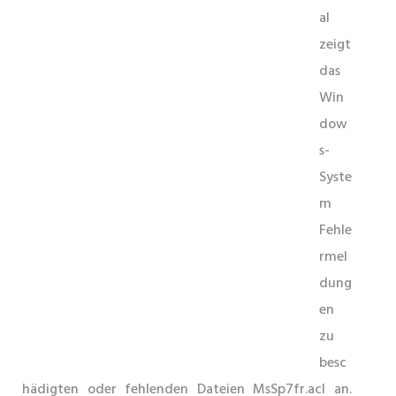
al
zeigt
das
Win
dow
s-
Syste
m
Fehle
rmel
dung
en
zu
besc
hädigten oder fehlenden Dateien MsSp7fr.acl an.