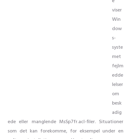
e
viser
Win
dow
s-
syste
met
fejlm
edde
lelser
om
besk
adig
ede eller manglende MsSp7fr.acl-filer. Situationer
som det kan forekomme, for eksempel under en