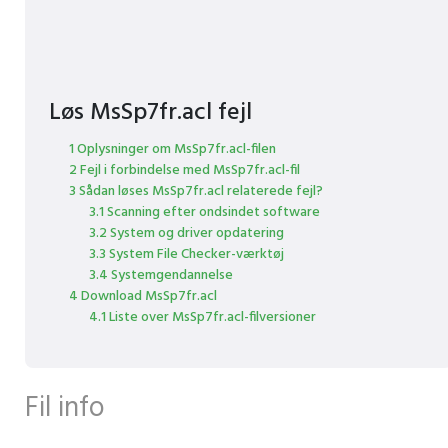
Løs MsSp7fr.acl fejl
1 Oplysninger om MsSp7fr.acl-filen
2 Fejl i forbindelse med MsSp7fr.acl-fil
3 Sådan løses MsSp7fr.acl relaterede fejl?
3.1 Scanning efter ondsindet software
3.2 System og driver opdatering
3.3 System File Checker-værktøj
3.4 Systemgendannelse
4 Download MsSp7fr.acl
4.1 Liste over MsSp7fr.acl-filversioner
Fil info