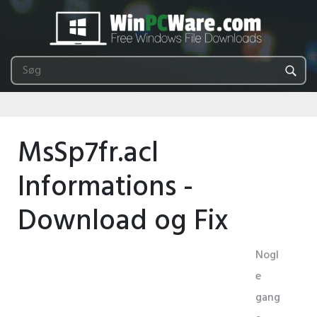
MsSp7fr.acl
Informations -
Download og Fix
Nogl
e
gang