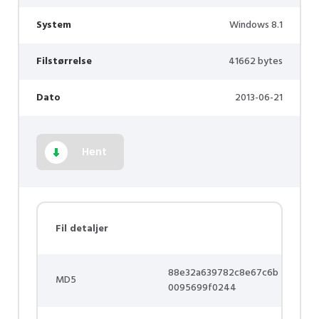
System
Windows 8.1
Filstørrelse
41662 bytes
Dato
2013-06-21
Hent
Fil detaljer
88e32a639782c8e67c6b
MD5
0095699f0244