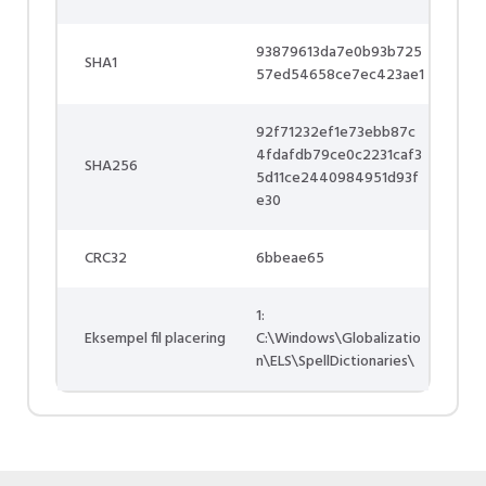
93879613da7e0b93b725
SHA1
57ed54658ce7ec423ae1
92f71232ef1e73ebb87c
4fdafdb79ce0c2231caf3
SHA256
5d11ce2440984951d93f
e30
CRC32
6bbeae65
1:
Eksempel fil placering
C:\Windows\Globalizatio
n\ELS\SpellDictionaries\