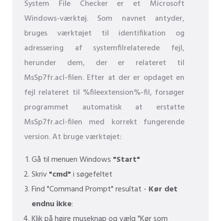
System File Checker er et Microsoft
Windows-værktøj. Som navnet antyder,
bruges værktøjet til identifikation og
adressering af systemfilrelaterede fejl,
herunder dem, der er relateret til
MsSp7fr.acl-filen. Efter at der er opdaget en
fejl relateret til %fileextension%-fil, forsøger
programmet automatisk at erstatte
MsSp7fr.acl-filen med korrekt fungerende
version. At bruge værktøjet:
Gå til menuen Windows
"Start"
Skriv
"cmd"
i søgefeltet
Find "Command Prompt" resultat -
Kør det
endnu ikke
:
Klik på højre museknap og vælg "Kør som