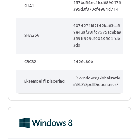
557bd54ecf1cd6890ff76
SHA1
395d3f370cfe984d744
607427f167f42ba63ca5
9e43af381fc7575ac8ba9
SHA256
3591f999d10049504fdb
3d0
CRC32
2426c80b
C:\Windows\Globalizatio
Eksempel fil placering
n\ELS\SpellDictionaries\