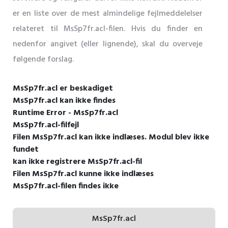
er en liste over de mest almindelige fejlmeddelelser
relateret til MsSp7fr.acl-filen. Hvis du finder en
nedenfor angivet (eller lignende), skal du overveje
følgende forslag.
MsSp7fr.acl er beskadiget
MsSp7fr.acl kan ikke findes
Runtime Error - MsSp7fr.acl
MsSp7fr.acl-filfejl
Filen MsSp7fr.acl kan ikke indlæses. Modul blev ikke
fundet
kan ikke registrere MsSp7fr.acl-fil
Filen MsSp7fr.acl kunne ikke indlæses
MsSp7fr.acl-filen findes ikke
MsSp7fr.acl