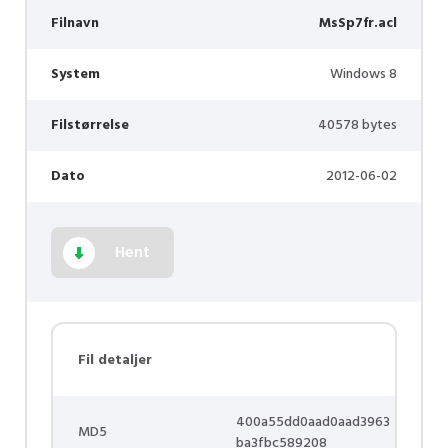
Filnavn
MsSp7fr.acl
System
Windows 8
Filstørrelse
40578 bytes
Dato
2012-06-02
Hent
Fil detaljer
400a55dd0aad0aad3963
MD5
ba3fbc589208