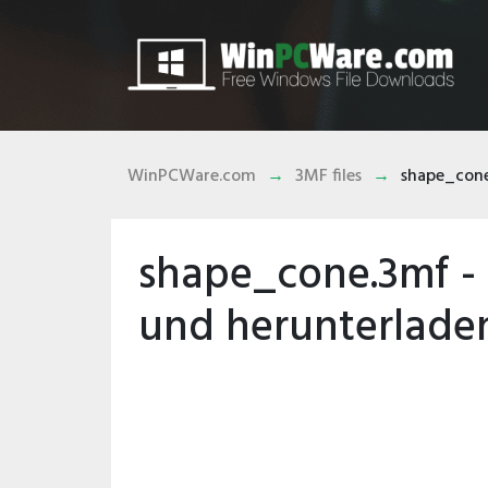
WinPCWare.com
3MF files
shape_con
shape_cone.3mf -
und herunterlade