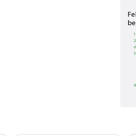
Fe
be
1
2
s
3
4