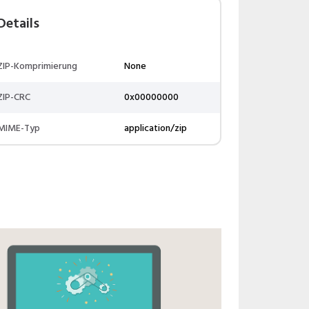
Details
ZIP-Komprimierung
None
ZIP-CRC
0x00000000
MIME-Typ
application/zip