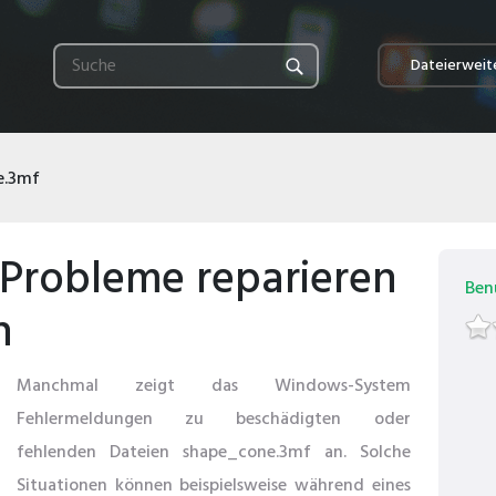
Dateierweit
e.3mf
 Probleme reparieren
Ben
n
Manchmal zeigt das Windows-System
Fehlermeldungen zu beschädigten oder
fehlenden Dateien shape_cone.3mf an. Solche
Situationen können beispielsweise während eines