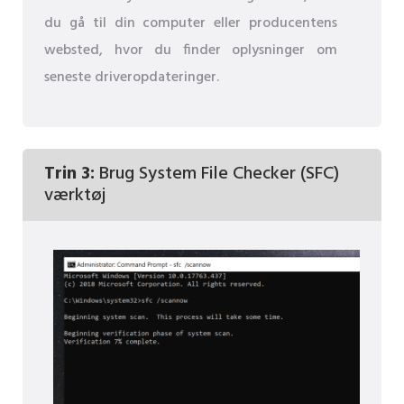
du gå til din computer eller producentens
websted, hvor du finder oplysninger om
seneste driveropdateringer.
Trin 3:
Brug System File Checker (SFC)
værktøj