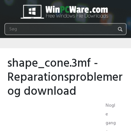
shape_cone.3mf -
Reparationsproblemer
og download
Nogl
e
gang