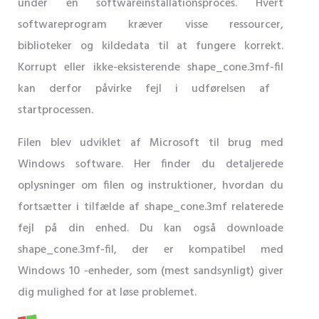
under en softwareinstallationsproces. Hvert
softwareprogram kræver visse ressourcer,
biblioteker og kildedata til at fungere korrekt.
Korrupt eller ikke-eksisterende shape_cone.3mf-fil
kan derfor påvirke fejl i udførelsen af ​​
startprocessen.
Filen blev udviklet af Microsoft til brug med
Windows software. Her finder du detaljerede
oplysninger om filen og instruktioner, hvordan du
fortsætter i tilfælde af shape_cone.3mf relaterede
fejl på din enhed. Du kan også downloade
shape_cone.3mf-fil, der er kompatibel med
Windows 10 -enheder, som (mest sandsynligt) giver
dig mulighed for at løse problemet.