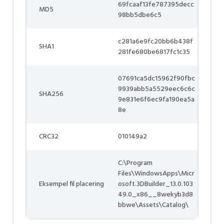
69fcaaf13fe787395decc
MD5
98bb5dbe6c5
c281a6e9fc20bb6b438f
SHA1
281fe680be6817fc1c35
07691ca5dc15962f90fbc
9939abb5a5529eec6c6c
SHA256
9e831e6f6ec9fa190ea5a
8e
CRC32
010149a2
C:\Program
Files\WindowsApps\Micr
Eksempel fil placering
osoft.3DBuilder_13.0.103
49.0_x86__8wekyb3d8
bbwe\Assets\Catalog\