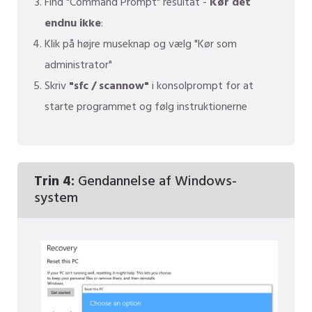
Find "Command Prompt" resultat -
Kør det
endnu ikke
:
Klik på højre museknap og vælg "Kør som
administrator"
Skriv
"sfc / scannow"
i konsolprompt for at
starte programmet og følg instruktionerne
Trin 4:
Gendannelse af Windows-
system