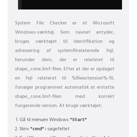
System File Checker er et Microsoft
Windows-værktøj. Som navnet antyder,
bruges værktøjet til identifikation og
adressering af systemfilrelaterede fejl,
herunder dem, der er relateret til
shape_cone.3mf-filen. Efter at der er opdaget
en fejl relateret til %fileextension%-fil,
forsøger programmet automatisk at erstatte
shape_cone.3mf-filen med korrekt
fungerende version. At bruge værktøjet:
Gå til menuen Windows
"Start"
Skriv
"cmd"
i søgefeltet