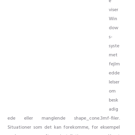
e
viser
Win
dow
s-
syste
met
fejlm
edde
lelser
om
besk
adig
ede eller manglende shape_cone.3mf-filer.
Situationer som det kan forekomme, for eksempel