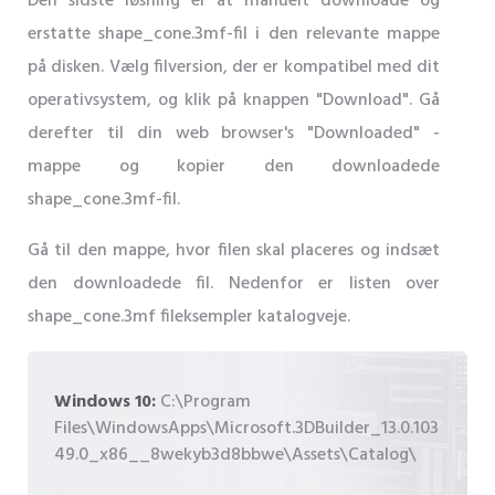
Den sidste løsning er at manuelt downloade og
erstatte shape_cone.3mf-fil i den relevante mappe
på disken. Vælg filversion, der er kompatibel med dit
operativsystem, og klik på knappen "Download". Gå
derefter til din web browser's "Downloaded" -
mappe og kopier den downloadede
shape_cone.3mf-fil.
Gå til den mappe, hvor filen skal placeres og indsæt
den downloadede fil. Nedenfor er listen over
shape_cone.3mf fileksempler katalogveje.
Windows 10:
C:\Program
Files\WindowsApps\Microsoft.3DBuilder_13.0.103
49.0_x86__8wekyb3d8bbwe\Assets\Catalog\