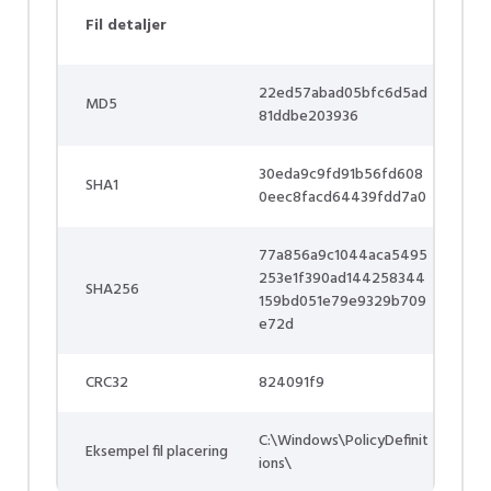
Fil detaljer
22ed57abad05bfc6d5ad
MD5
81ddbe203936
30eda9c9fd91b56fd608
SHA1
0eec8facd64439fdd7a0
77a856a9c1044aca5495
253e1f390ad144258344
SHA256
159bd051e79e9329b709
e72d
CRC32
824091f9
C:\Windows\PolicyDefinit
Eksempel fil placering
ions\