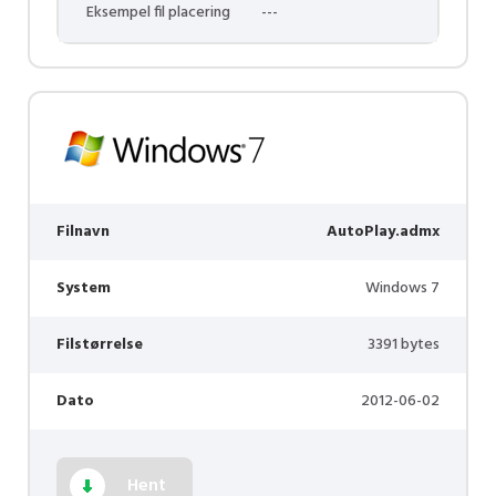
Eksempel fil placering
---
Filnavn
AutoPlay.admx
System
Windows 7
Filstørrelse
3391 bytes
Dato
2012-06-02
Hent