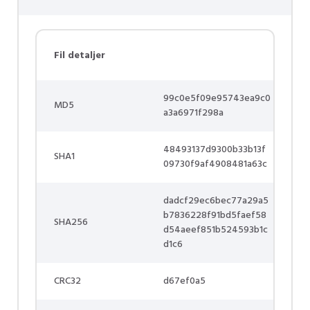
Fil detaljer
99c0e5f09e95743ea9c0
MD5
a3a6971f298a
48493137d9300b33b13f
SHA1
09730f9af4908481a63c
dadcf29ec6bec77a29a5
b7836228f91bd5faef58
SHA256
d54aeef851b524593b1c
d1c6
CRC32
d67ef0a5