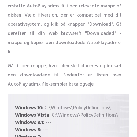
erstatte AutoPlay.admx-fil i den relevante mappe på
disken. Vælg filversion, der er kompatibel med dit
operativsystem, og klik på knappen "Download". Gå
derefter til din web browser's "Downloaded" -
mappe og kopier den downloadede AutoPlay.admx-
fil.
Gå til den mappe, hvor filen skal placeres og indsæt
den downloadede fil. Nedenfor er listen over
AutoPlay.admx fileksempler katalogveje.
Windows 10:
C:\Windows\PolicyDefinitions\
Windows Vista:
C:\Windows\PolicyDefinitions\
Windows 8.1:
---
Windows 8:
---