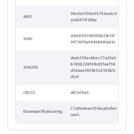
99c0e5f09e95743ea9c0
MD5
a3a6971f298a
48493137d9300b33b13f
SHA1
09730f9af4908481a63c
dadcf29ec6bec77a29a5
b7836228f91bd5faef58
SHA256
d54aeef851b524593b1c
d1c6
CRC32
d67ef0a5
C:\Windows\PolicyDefinit
Eksempel fil placering
ions\