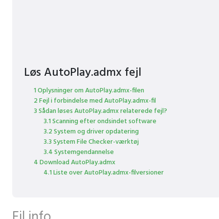
Løs AutoPlay.admx fejl
1 Oplysninger om AutoPlay.admx-filen
2 Fejl i forbindelse med AutoPlay.admx-fil
3 Sådan løses AutoPlay.admx relaterede fejl?
3.1 Scanning efter ondsindet software
3.2 System og driver opdatering
3.3 System File Checker-værktøj
3.4 Systemgendannelse
4 Download AutoPlay.admx
4.1 Liste over AutoPlay.admx-filversioner
Fil info