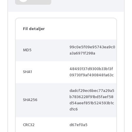
Fil detaljer
99c0e5f09e95743ea9c0
MD5
a3a6971f298a
48493137d9300b33b13f
SHA1
09730f9af4908481a63c
dadcf29ec6bec77a29a5
b7836228f91bd5faef58
SHA256
d54aeef851b524593b1c
d1c6
CRC32
d67ef0a5