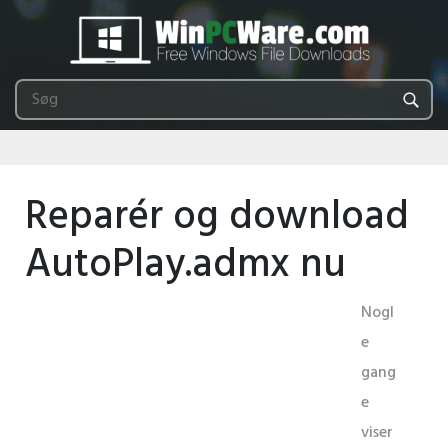
Reparér og download
AutoPlay.admx nu
Nogl
e
gang
e
viser