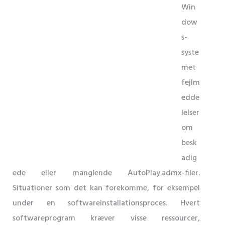
Win
dow
s-
syste
met
fejlm
edde
lelser
om
besk
adig
ede eller manglende AutoPlay.admx-filer.
Situationer som det kan forekomme, for eksempel
under en softwareinstallationsproces. Hvert
softwareprogram kræver visse ressourcer,