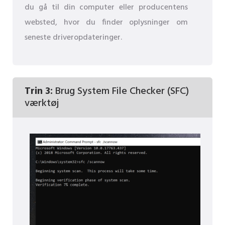
du gå til din computer eller producentens
websted, hvor du finder oplysninger om
seneste driveropdateringer.
Trin 3:
Brug System File Checker (SFC)
værktøj