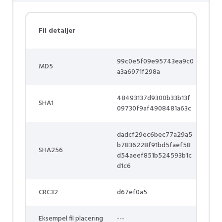
Fil detaljer
99c0e5f09e95743ea9c0
MD5
a3a6971f298a
48493137d9300b33b13f
SHA1
09730f9af4908481a63c
dadcf29ec6bec77a29a5
b7836228f91bd5faef58
SHA256
d54aeef851b524593b1c
d1c6
CRC32
d67ef0a5
Eksempel fil placering
---