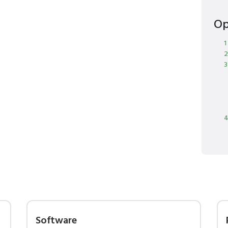
Op
1
2
3
4
Software