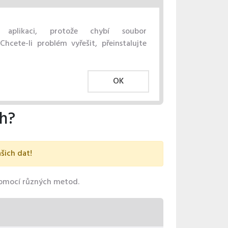
t aplikaci, protože chybí soubor
hcete-li problém vyřešit, přeinstalujte
OK
ch?
šich dat!
pomocí různých metod.