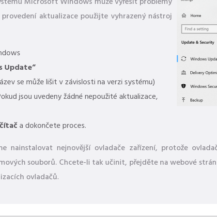
í systému Microsoft Windows může vyřešit problémy
 provedení aktualizace použijte vyhrazený nástroj
ndows
s Update“
ev se může lišit v závislosti na verzi systému)
 Pokud jsou uvedeny žádné nepoužité aktualizace,
čítač
a dokončete proces.
 nainstalovat nejnovější ovladače zařízení, protože ovlad
ových souborů. Chcete-li tak učinit, přejděte na webové strán
izacích ovladačů.