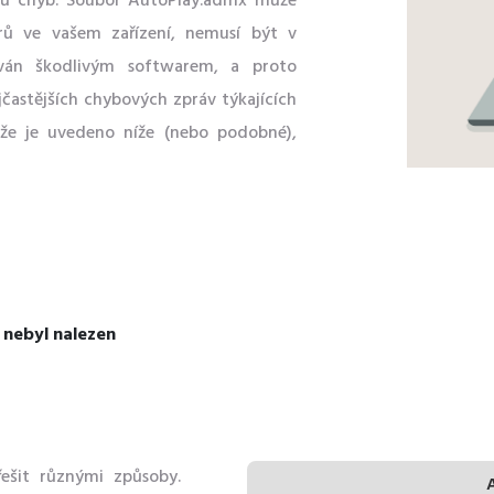
pů chyb. Soubor AutoPlay.admx může
rů ve vašem zařízení, nemusí být v
ván škodlivým softwarem, a proto
častějších chybových zpráv týkajících
 že je uvedeno níže (nebo podobné),
 nebyl nalezen
t
řešit různými způsoby.