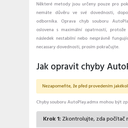
Některé metody jsou určeny pouze pro pokr
nemáte důvěru ve své dovednosti, dopo
odborníka. Oprava chyb souboru AutoPl
oslovena s maximální opatrností, protož
následek nestabilní nebo nesprávně funguj
necassary dovednosti, prosím pokračujte.
Jak opravit chyby Auto
Nezapomeňte, že před provedením jakékoli 
Chyby souboru AutoPlay.admx mohou být způs
Krok 1:
Zkontrolujte, zda počítač