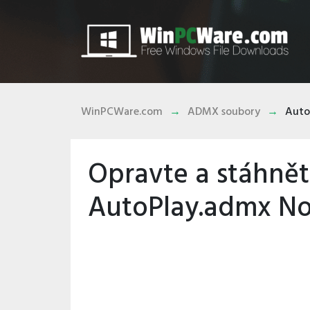
WinPCWare.com
ADMX soubory
Auto
Opravte a stáhně
AutoPlay.admx N