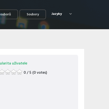
Jazyky
souborů
Soubory
larita uživatele
0 / 5 (0 votes)