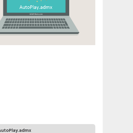
AutoPlay.admx