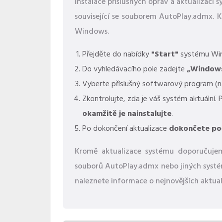
Instalace příslušných oprav a aktualizac
související se souborem AutoPlay.admx. K
Windows.
Přejděte do nabídky
"Start"
systému Wi
Do vyhledávacího pole zadejte
„Window
Vyberte příslušný softwarový program (náz
Zkontrolujte, zda je váš systém aktuální.
okamžitě je nainstalujte
.
Po dokončení aktualizace
dokončete po
Kromě aktualizace systému doporučujeme
souborů AutoPlay.admx nebo jiných systém
naleznete informace o nejnovějších aktual