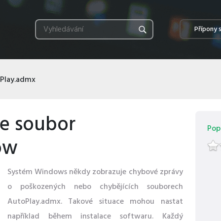
Přípony 
Play.admx
te soubor
Popu
ow
Systém Windows někdy zobrazuje chybové zprávy
o poškozených nebo chybějících souborech
AutoPlay.admx. Takové situace mohou nastat
například během instalace softwaru. Každý