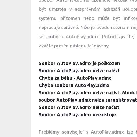
Soubor AutoPlay.admx obsahuje několik ty
být umístěn v nesprávném adresáři soubo
systému přítomen nebo může být infiko
nepracuje správně. Níže je uveden seznam nej
se souboru AutoPlay.admx. Pokud zjistíte,
zvažte prosím následující návrhy.
Soubor AutoPlay.admx je poškozen
Soubor AutoPlay.admx nelze nalézt
Chyba za běhu - AutoPlay.admx
Chyba souboru AutoPlay.admx
Soubor AutoPlay.admx nelze načíst. Modul
soubor AutoPlay.admx nelze zaregistrova
Soubor AutoPlay.admx nelze načíst
Soubor AutoPlay.admx neexistuje
Problémy související s AutoPlay.admx lze 