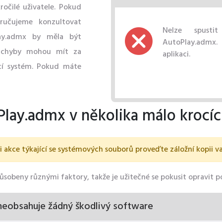
očilé uživatele. Pokud
ručujeme konzultovat
Nelze spusti
ay.admx by měla být
AutoPlay.admx. C
e chyby mohou mít za
aplikaci.
ící systém. Pokud máte
Play.admx v několika málo krocí
akce týkající se systémových souborů proveďte záložní kopii va
obeny různými faktory, takže je užitečné se pokusit opravit 
 neobsahuje žádný škodlivý software