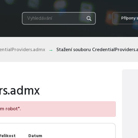
Přípony 
entialProviders.admx
Stažení souboru CredentialProviders
rs.admx
em robot".
Velikost
Datum