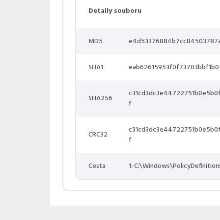
Detaily souboru
MD5
e4d53376884b7cc84503787
SHA1
eab62615953f0f73703bbf1b
c31cd3dc3e44722751b0e5b0
SHA256
f
c31cd3dc3e44722751b0e5b0
CRC32
f
Cesta
1: C:\Windows\PolicyDefinition