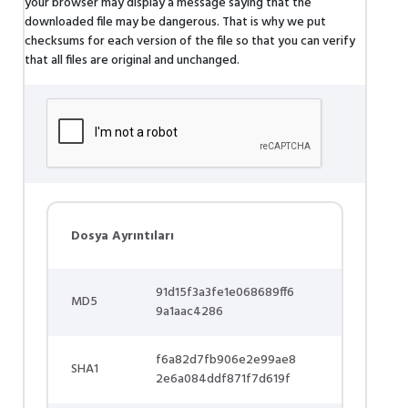
your browser may display a message saying that the
downloaded file may be dangerous. That is why we put
checksums for each version of the file so that you can verify
that all files are original and unchanged.
Dosya Ayrıntıları
91d15f3a3fe1e068689ff6
MD5
9a1aac4286
f6a82d7fb906e2e99ae8
SHA1
2e6a084ddf871f7d619f