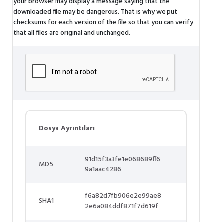
your browser may display a message saying that the
downloaded file may be dangerous. That is why we put
checksums for each version of the file so that you can verify
that all files are original and unchanged.
Dosya Ayrıntıları
91d15f3a3fe1e068689ff6
MD5
9a1aac4286
f6a82d7fb906e2e99ae8
SHA1
2e6a084ddf871f7d619f