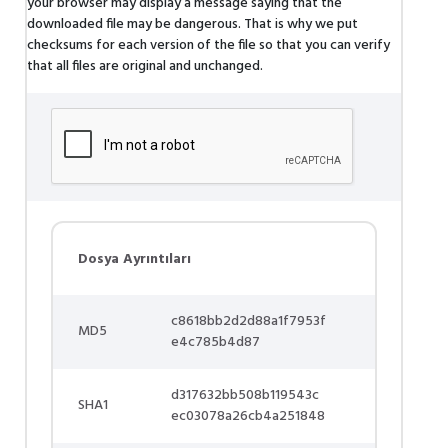
your browser may display a message saying that the
downloaded file may be dangerous. That is why we put
checksums for each version of the file so that you can verify
that all files are original and unchanged.
Dosya Ayrıntıları
c8618bb2d2d88a1f7953f
MD5
e4c785b4d87
d317632bb508b119543c
SHA1
ec03078a26cb4a251848