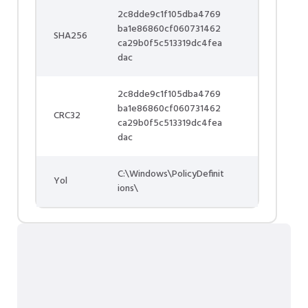
2c8dde9c1f105dba4769
ba1e86860cf060731462
SHA256
ca29b0f5c513319dc4fea
dac
2c8dde9c1f105dba4769
ba1e86860cf060731462
CRC32
ca29b0f5c513319dc4fea
dac
C:\Windows\PolicyDefinit
Yol
ions\