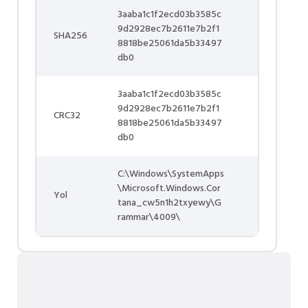
3aaba1c1f2ecd03b3585c
9d2928ec7b2611e7b2f1
SHA256
8818be25061da5b33497
db0
3aaba1c1f2ecd03b3585c
9d2928ec7b2611e7b2f1
CRC32
8818be25061da5b33497
db0
C:\Windows\SystemApps
\Microsoft.Windows.Cor
Yol
tana_cw5n1h2txyewy\G
rammar\4009\