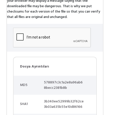
your browser may display a message saying that the
downloaded file may be dangerous. That is why we put
checksums for each version of the file so that you can verify
that all files are original and unchanged.
Dosya Ayrıntıları
578897c3c1a2e8a96ab6
MD5
8becc2381b8b
3b340ee52999b32f62ce
SHA1
3b03a635b55e10d86166