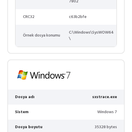
7802
CRC32
c63b2bfe
C:\Windows\SysWOW64
Örnek dosya konumu
\
Dosya adı
sxstrace.exe
Sistem
Windows 7
Dosya boyutu
35328 bytes