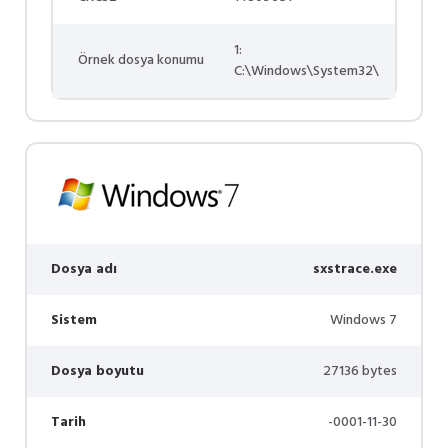
1:
Örnek dosya konumu
C:\Windows\System32\
Dosya adı
sxstrace.exe
Sistem
Windows 7
Dosya boyutu
27136 bytes
Tarih
-0001-11-30