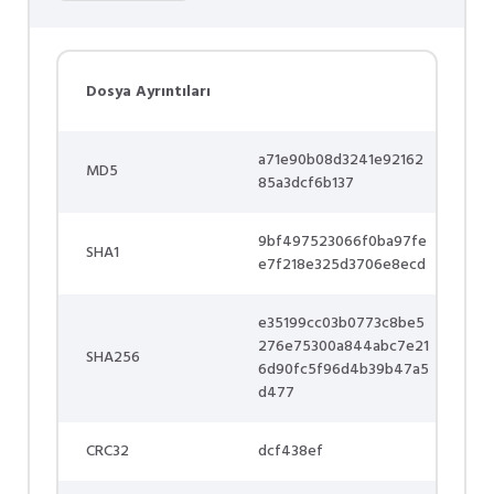
Dosya Ayrıntıları
a71e90b08d3241e92162
MD5
85a3dcf6b137
9bf497523066f0ba97fe
SHA1
e7f218e325d3706e8ecd
e35199cc03b0773c8be5
276e75300a844abc7e21
SHA256
6d90fc5f96d4b39b47a5
d477
CRC32
dcf438ef