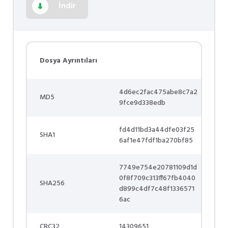
İndir
Dosya Ayrıntıları
4d6ec2fac475abe8c7a2
MD5
9fce9d338edb
fd4d11bd3a44dfe03f25
SHA1
6af1e47fdf1ba270bf85
7749e754e20781109d1d
0f8f709c313ff67fb4040
SHA256
d899c4df7c48f1336571
6ac
CRC32
14309651