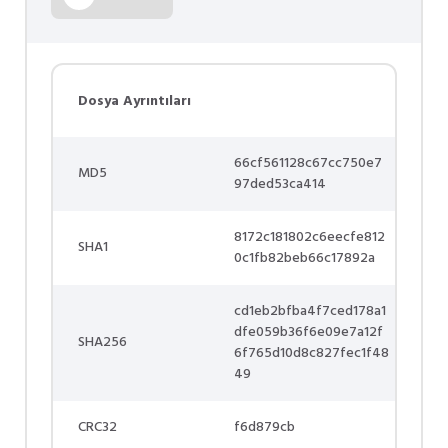
Dosya Ayrıntıları
66cf561128c67cc750e7
MD5
97ded53ca414
8172c181802c6eecfe812
SHA1
0c1fb82beb66c17892a
cd1eb2bfba4f7ced178a1
dfe059b36f6e09e7a12f
SHA256
6f765d10d8c827fec1f48
49
CRC32
f6d879cb