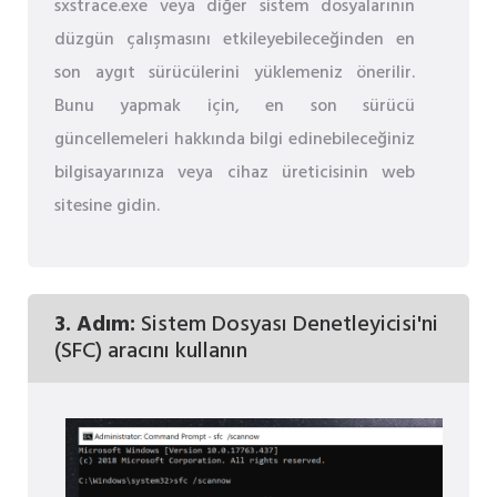
sxstrace.exe veya diğer sistem dosyalarının
düzgün çalışmasını etkileyebileceğinden en
son aygıt sürücülerini yüklemeniz önerilir.
Bunu yapmak için, en son sürücü
güncellemeleri hakkında bilgi edinebileceğiniz
bilgisayarınıza veya cihaz üreticisinin web
sitesine gidin.
3. Adım:
Sistem Dosyası Denetleyicisi'ni
(SFC) aracını kullanın