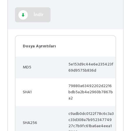
İndir
Dosya Ayrıntıları
5e153d9c44e6e235423f
MD5
69d9575b836d
79880a63492202d2216
SHA1
bdb5a2b4e2960b7867b
a2
c9adb0dc0122f78c6c3a3
c33d308a7b952347749
SHA256
27c7b9fc61ba6ae4eea1