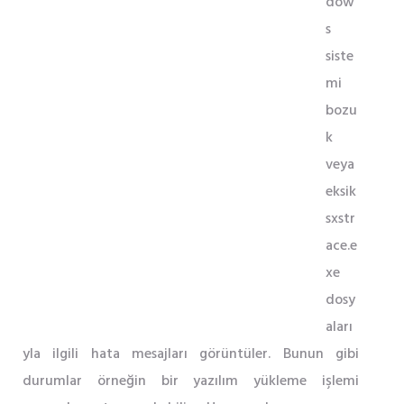
dow
s
siste
mi
bozu
k
veya
eksik
sxstr
ace.e
xe
dosy
aları
yla ilgili hata mesajları görüntüler. Bunun gibi
durumlar örneğin bir yazılım yükleme işlemi