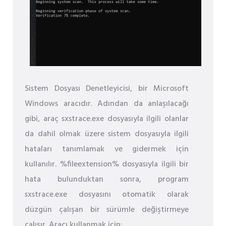
Sistem Dosyası Denetleyicisi, bir Microsoft
Windows aracıdır. Adından da anlaşılacağı
gibi, araç sxstrace.exe dosyasıyla ilgili olanlar
da dahil olmak üzere sistem dosyasıyla ilgili
hataları tanımlamak ve gidermek için
kullanılır. %fileextension% dosyasıyla ilgili bir
hata bulunduktan sonra, program
sxstrace.exe dosyasını otomatik olarak
düzgün çalışan bir sürümle değiştirmeye
çalışır. Aracı kullanmak için: