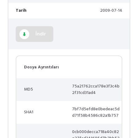
Tarih
2009-07-14
İndir
Dosya Ayrıntıları
75a21762cca178e3f3c4b
MD5
2f31cd31ad4
7bf7d5efd8e0bedeac5d
SHA1
d71f58b4586c82a1b757
0cb000decca718a40c82