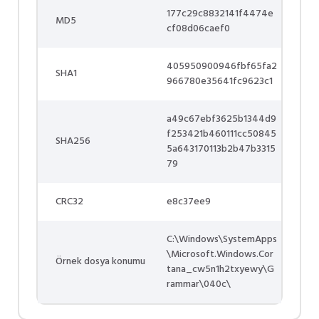
177c29c8832141f4474e
MD5
cf08d06caef0
405950900946fbf65fa2
SHA1
966780e35641fc9623c1
a49c67ebf3625b1344d9
f253421b460111cc50845
SHA256
5a643170113b2b47b3315
79
CRC32
e8c37ee9
C:\Windows\SystemApps
\Microsoft.Windows.Cor
Örnek dosya konumu
tana_cw5n1h2txyewy\G
rammar\040c\