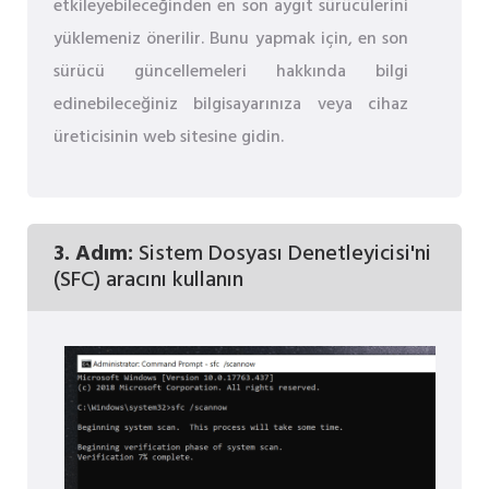
etkileyebileceğinden en son aygıt sürücülerini
yüklemeniz önerilir. Bunu yapmak için, en son
sürücü güncellemeleri hakkında bilgi
edinebileceğiniz bilgisayarınıza veya cihaz
üreticisinin web sitesine gidin.
3. Adım:
Sistem Dosyası Denetleyicisi'ni
(SFC) aracını kullanın