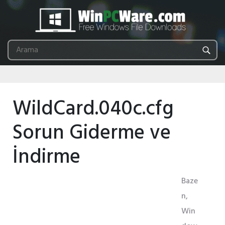
WildCard.040c.cfg
Sorun Giderme ve
İndirme
Baze
n,
Win