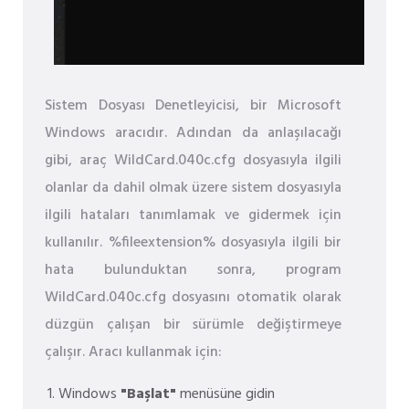
Sistem Dosyası Denetleyicisi, bir Microsoft
Windows aracıdır. Adından da anlaşılacağı
gibi, araç WildCard.040c.cfg dosyasıyla ilgili
olanlar da dahil olmak üzere sistem dosyasıyla
ilgili hataları tanımlamak ve gidermek için
kullanılır. %fileextension% dosyasıyla ilgili bir
hata bulunduktan sonra, program
WildCard.040c.cfg dosyasını otomatik olarak
düzgün çalışan bir sürümle değiştirmeye
çalışır. Aracı kullanmak için:
Windows
"Başlat"
menüsüne gidin