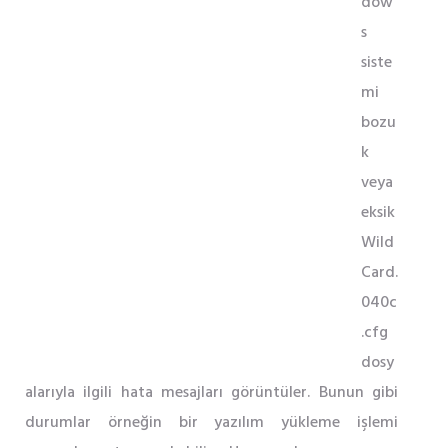
dow
s
siste
mi
bozu
k
veya
eksik
Wild
Card.
040c
.cfg
dosy
alarıyla ilgili hata mesajları görüntüler. Bunun gibi
durumlar örneğin bir yazılım yükleme işlemi