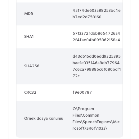
4a174de603a88253bc4e
MD5
b7ed2d758160
5713372fdbb8654726a4
SHA1
2f4fae04b895862158a4
d43d515dd0edd9325395
bae1e335146a8eb77964
SHA256
7c6ca799885c61080bcf1
72c
CRC32
f9e00787
C:\Program
Files\Common
Örnek dosya konumu
Files\SpeechEngines\Mic
rosoft\SR61\1033\