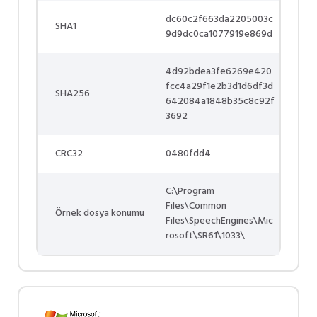
dc60c2f663da2205003c
SHA1
9d9dc0ca1077919e869d
4d92bdea3fe6269e420
fcc4a29f1e2b3d1d6df3d
SHA256
642084a1848b35c8c92f
3692
CRC32
0480fdd4
C:\Program
Files\Common
Örnek dosya konumu
Files\SpeechEngines\Mic
rosoft\SR61\1033\