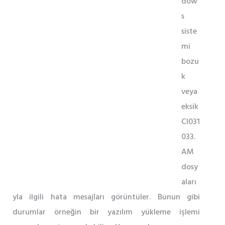
dow
s
siste
mi
bozu
k
veya
eksik
CI031
033.
AM
dosy
aları
yla ilgili hata mesajları görüntüler. Bunun gibi
durumlar örneğin bir yazılım yükleme işlemi