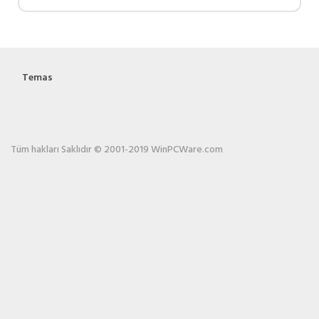
Temas
Tüm hakları Saklıdır © 2001-2019 WinPCWare.com