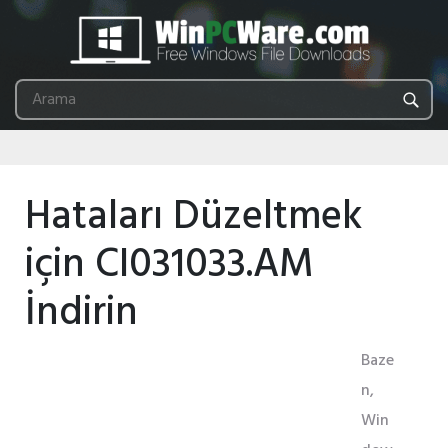
Hataları Düzeltmek
için CI031033.AM
İndirin
Baze
n,
Win