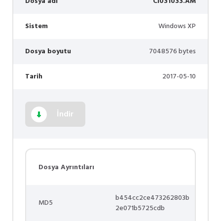
Dosya adı
CI031033.AM
Sistem
Windows XP
Dosya boyutu
7048576 bytes
Tarih
2017-05-10
İndir
Dosya Ayrıntıları
b454cc2ce473262803b
MD5
2e071b5725cdb