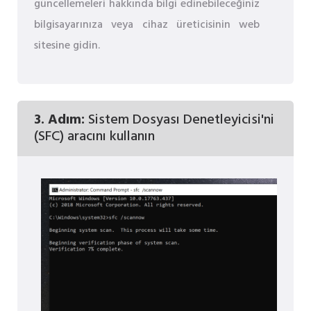
güncellemeleri hakkında bilgi edinebileceğiniz
bilgisayarınıza veya cihaz üreticisinin web
sitesine gidin.
3. Adım:
Sistem Dosyası Denetleyicisi'ni
(SFC) aracını kullanın