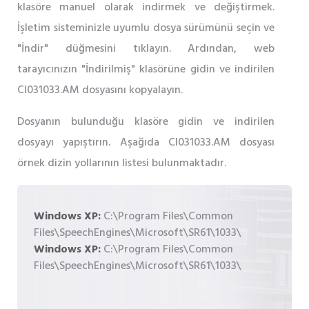
klasöre manuel olarak indirmek ve değiştirmek.
İşletim sisteminizle uyumlu dosya sürümünü seçin ve
"İndir" düğmesini tıklayın. Ardından, web
tarayıcınızın "İndirilmiş" klasörüne gidin ve indirilen
CI031033.AM dosyasını kopyalayın.
Dosyanın bulunduğu klasöre gidin ve indirilen
dosyayı yapıştırın. Aşağıda CI031033.AM dosyası
örnek dizin yollarının listesi bulunmaktadır.
Windows XP:
C:\Program Files\Common
Files\SpeechEngines\Microsoft\SR61\1033\
Windows XP:
C:\Program Files\Common
Files\SpeechEngines\Microsoft\SR61\1033\